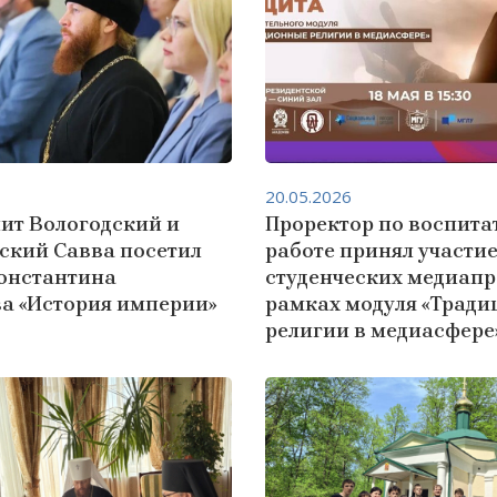
20.05.2026
ит Вологодский и
Проректор по воспита
ский Савва посетил
работе принял участие
онстантина
студенческих медиапр
а «История империи»
рамках модуля «Трад
религии в медиасфере