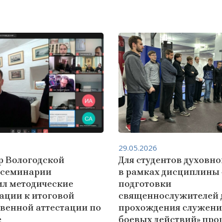
29.05.2026
р Вологодской
Для студентов духовн
 семинарии
в рамках дисциплины
ил методические
подготовки
ации к итоговой
священнослужителей 
твенной аттестации по
прохождения служения
е
боевых действий» про