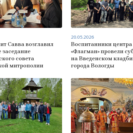
20.05.2026
ит Савва возглавил
Воспитанники центра
е заседание
«Флагман» провели су
ского совета
на Введенском кладб
кой митрополии
города Вологды