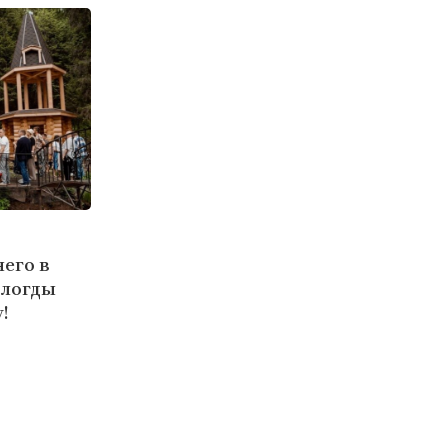
его в
ологды
!