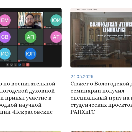
24.05.2026
р по воспитательной
Сюжет о Вологодской 
ологодской духовной
семинарии получил
и принял участие в
специальный приз на 
одной научной
студенческих проекто
ции «Некрасовские
РАНХиГС