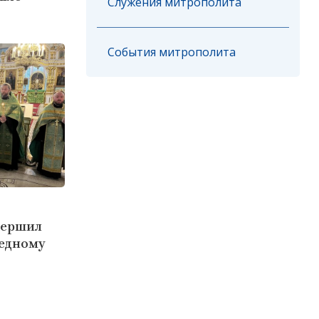
Служения митрополита
События митрополита
вершил
ведному