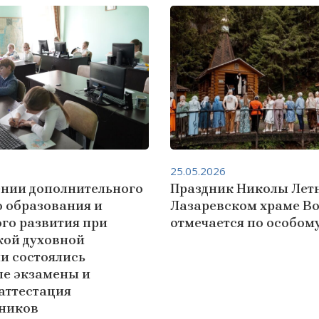
25.05.2026
ении дополнительного
Праздник Николы Летн
о образования и
Лазаревском храме В
го развития при
отмечается по особому
кой духовной
и состоялись
е экзамены и
аттестация
ников