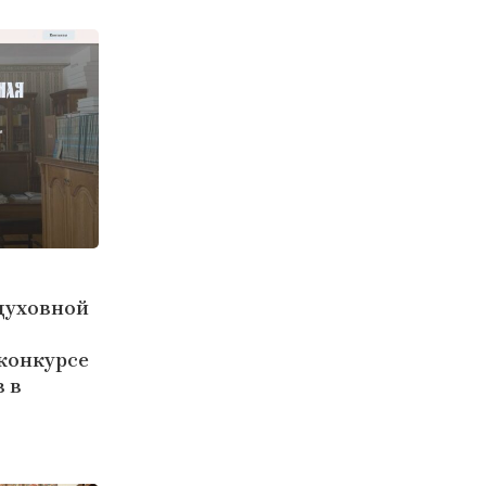
духовной
конкурсе
в в