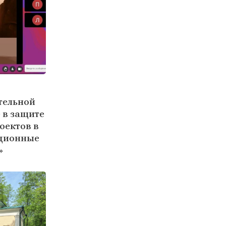
тельной
 в защите
оектов в
иционные
»