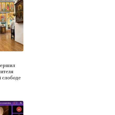
вершил
тителя
 слободе