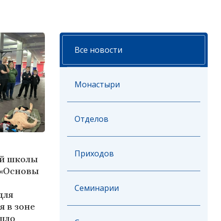
Все новости
Монастыри
Отделов
Приходов
ой школы
 «Основы
Семинарии
для
 в зоне
шло