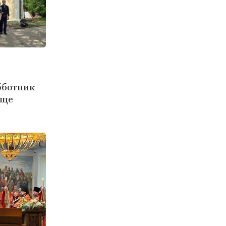
бботник
ище