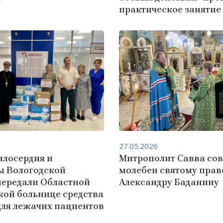
практическое занятие
27.05.2026
илосердия и
Митрополит Савва со
ы Вологодской
молебен святому пра
передали Областной
Александру Баданину
кой больнице средства
для лежачих пациентов