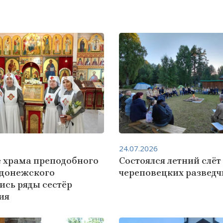
24.07.2026
е храма преподобного
Состоялся летний слёт
адонежского
череповецких развед
ись ряды сестёр
ия