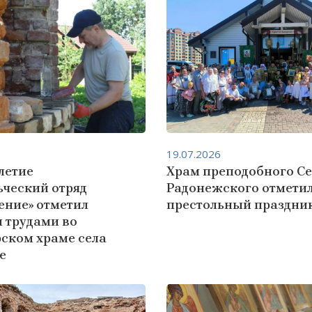
19.07.2026
летие
Храм преподобного С
ьческий отряд
Радонежского отмети
ение» отметил
престольный праздни
 трудами во
ском храме села
е