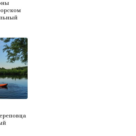
оны
горском
ольный
Череповца
ый