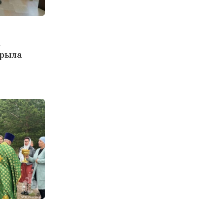
а
крыла