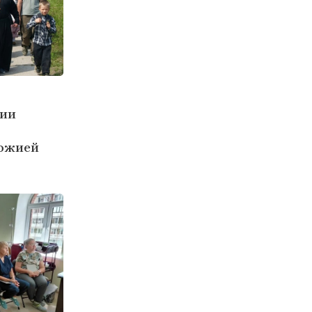
хии
Божией