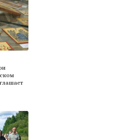
ри
ьском
иглашает