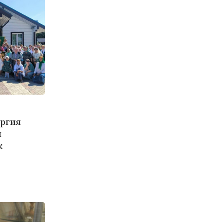
ергия
л
к