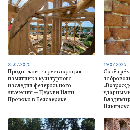
23.07.2026
19.07.2026
Продолжается реставрация
Своё трёх
памятника культурного
добровол
наследия федерального
«Возрожд
значения — Церкви Илии
ударными
Пророка в Белозерске
Владимир
Ильинско