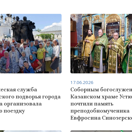
17.06.2026
еская служба
Соборным богослужен
ского подворья города
Казанском храме Уст
а организовала
почтили память
ю поездку
преподобномученика
Евфросина Синозерск