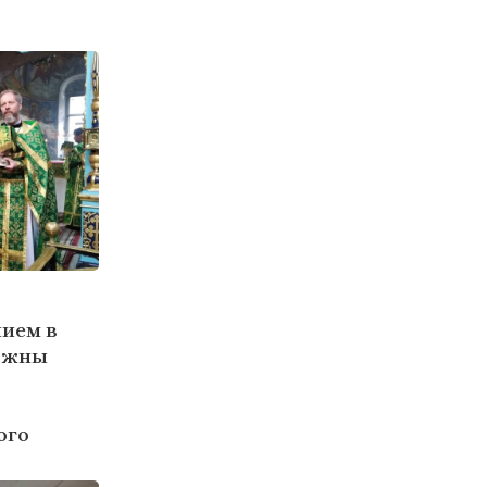
ием в
южны
ого