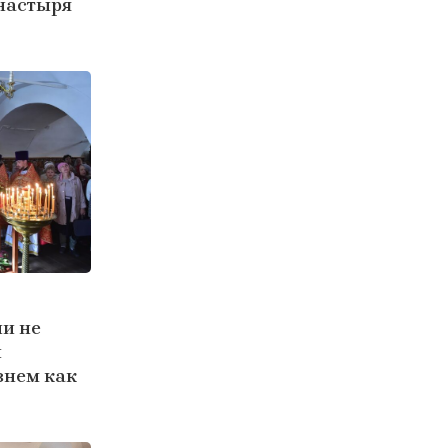
настыря
ли не
и
знем как