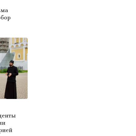
ьма
обор
денты
ии
рией