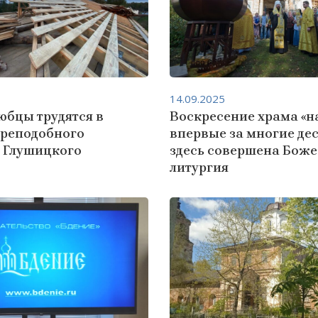
14.09.2025
юбцы трудятся в
Воскресение храма «на
преподобного
впервые за многие де
 Глушицкого
здесь совершена Бож
литургия