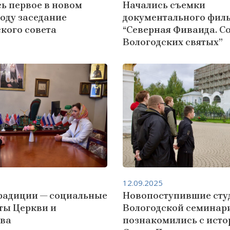
ь первое в новом
Начались съемки
оду заседание
документального фил
кого совета
“Северная Фиваида. С
Вологодских святых”
12.09.2025
традиции — социальные
Новопоступившие сту
ты Церкви и
Вологодской семинар
тва
познакомились с исто