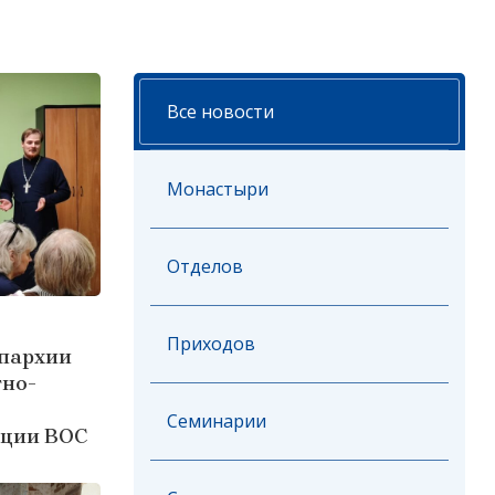
Все новости
Монастыри
Отделов
Приходов
епархии
тно-
Семинарии
ации ВОС