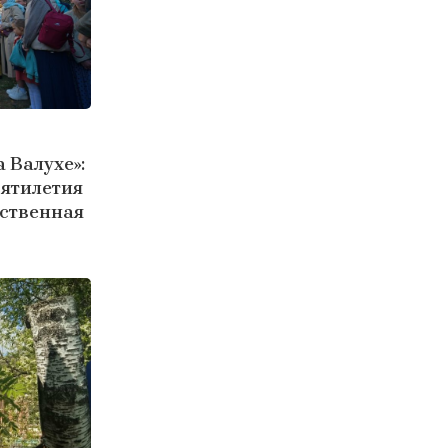
 Валухе»:
сятилетия
ественная