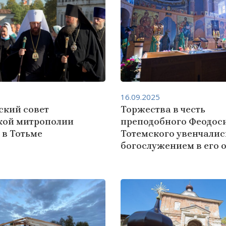
16.09.2025
ский совет
Торжества в честь
кой митрополии
преподобного Феодос
 в Тотьме
Тотемского увенчалис
богослужением в его 