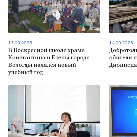
15.09.2025
14.09.2025
В Воскресной школе храма
Добротол
Константина и Елены города
обители 
Вологды начался новый
Дионисия
учебный год