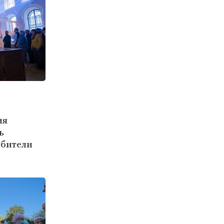
ия
ь
обители