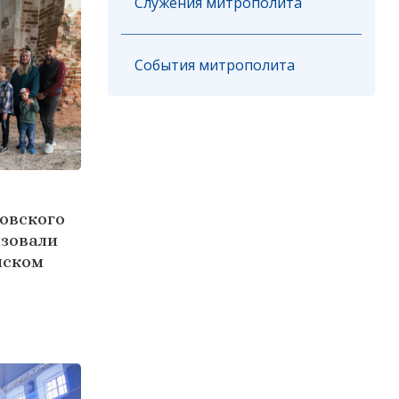
Служения митрополита
События митрополита
овского
изовали
нском