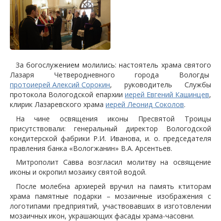
За богослужением молились: настоятель храма святого
Лазаря Четверодневного города Вологды
протоиерей Алексий Сорокин
, руководитель Службы
протокола Вологодской епархии
иерей Евгений Кашинцев
,
клирик Лазаревского храма
иерей Леонид Соколов
.
На чине освящения иконы
Пресвятой Троицы
присутствовали: генеральный директор Вологодской
кондитерской фабрики Р.И. Иванова, и. о. председателя
правления банка «Вологжанин» В.А. Арсентьев.
Митрополит Савва возгласил молитву на освящение
иконы и окропил мозаику святой водой.
После молебна архиерей вручил на память ктиторам
храма памятные подарки – мозаичные изображения с
логотипами предприятий, участвовавших в изготовлении
мозаичных икон, украшающих фасады храма-часовни.