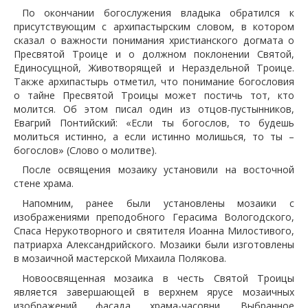
По окончании богослужения владыка обратился к
присутствующим с архипастырским словом, в котором
сказал о важности понимания христианского догмата о
Пресвятой Троице и о должном поклонении Святой,
Единосущной, Животворящей и Нераздельной Троице.
Также архипастырь отметил, что понимание богословия
о тайне Пресвятой Троицы может постичь тот, кто
молится. Об этом писал один из отцов-пустынников,
Евагрий Понтийский: «Если ты богослов, то будешь
молиться истинно, а если истинно молишься, то ты –
богослов» (Слово о молитве).
После освящения мозаику установили на восточной
стене храма.
Напомним, ранее были установлены мозаики с
изображениями преподобного Герасима Вологодского,
Спаса Нерукотворного и святителя Иоанна Милостивого,
патриарха Александрийского. Мозаики были изготовлены
в мозаичной мастерской Михаила Полякова.
Новоосвященная мозаика в честь Святой Троицы
является завершающей в верхнем ярусе мозаичных
изображений фасада храма-часовни. Выбранное