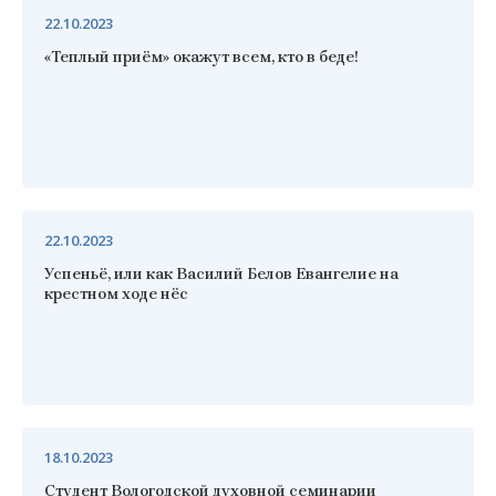
22.10.2023
«Теплый приём» окажут всем, кто в беде!
22.10.2023
Успеньё, или как Василий Белов Евангелие на
крестном ходе нёс
18.10.2023
Студент Вологодской духовной семинарии