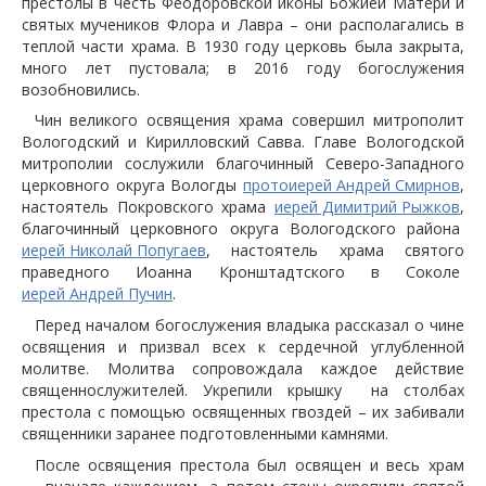
престолы в честь Феодоровской иконы Божией Матери и
святых мучеников Флора и Лавра – они располагались в
теплой части храма. В 1930 году церковь была закрыта,
много лет пустовала; в 2016 году богослужения
возобновились.
Чин великого освящения храма совершил митрополит
Вологодский и Кирилловский Савва. Главе Вологодской
митрополии сослужили благочинный Северо-Западного
церковного округа Вологды
протоиерей Андрей Смирнов
,
настоятель Покровского храма
иерей Димитрий Рыжков
,
благочинный церковного округа Вологодского района
иерей Николай Попугаев
, настоятель храма святого
праведного Иоанна Кронштадтского в Соколе
иерей Андрей Пучин
.
Перед началом богослужения владыка рассказал о чине
освящения и призвал всех к сердечной углубленной
молитве. Молитва сопровождала каждое действие
священнослужителей. Укрепили крышку на столбах
престола с помощью освященных гвоздей – их забивали
священники заранее подготовленными камнями.
После освящения престола был освящен и весь храм