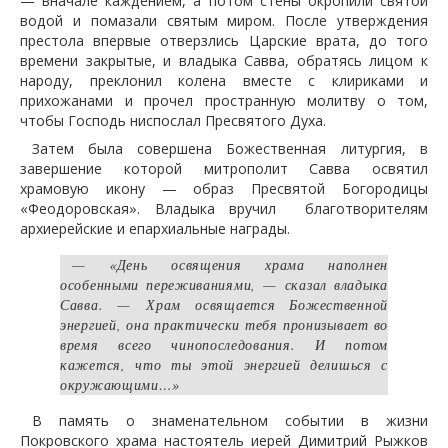
— вначале каждением, а потом стены окропили святой
водой и помазали святым миром. После утверждения
престола впервые отверзлись Царские врата, до того
времени закрытые, и владыка Савва, обратясь лицом к
народу, преклонил колена вместе с клириками и
прихожанами и прочел пространную молитву о том,
чтобы Господь ниспослал Пресвятого Духа.
Затем была совершена Божественная литургия, в
завершение которой митрополит Савва освятил
храмовую икону — образ Пресвятой Богородицы
«Феодоровская». Владыка вручил благотворителям
архиерейские и епархиальные награды.
— «День освящения храма наполнен
особенными переживаниями, — сказал владыка
Савва. — Храм освящается Божественной
энергией, она практически тебя пронизывает во
время всего чинопоследования. И потом
кажется, что ты этой энергией делишься с
окружающими…»
В память о знаменательном событии в жизни
Покровского храма настоятель иерей Димитрий Рыжков