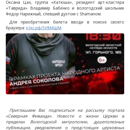
Оксана Цах, группа «Катюша», резидент арт-кластера
«Таврида» Владимир Бабенко и вологодский школьник
Федор Нарижный, спевший дуэтом с Shamanом.
Для приобретения билета вводи в поиске своего
браузера:
кткс.рф/5У8МШМ
.
Приглашаем Вас подписаться на рассылку портала
«Северная Фиваида». Новости о жизни Церкви в
пределах Вологодской митрополии, душеполезные
публикации, уведомления о предстоящих церковных