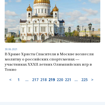
30.06.2021
В Храме Христа Спасителя в Москве вознесли
молитву о российских спортсменах ―
участниках XXXII летних Олимпийских игр в
Токио
<
1
…
217
218
219
220
221
…
225
>