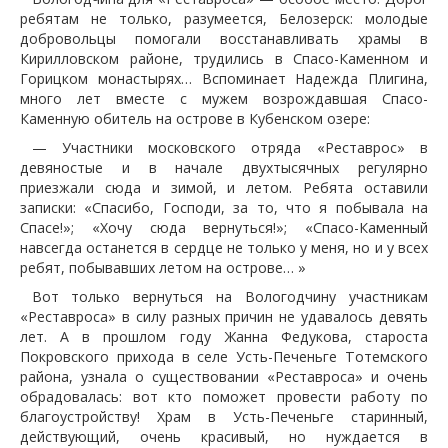
ребятам не только, разумеется, Белозерск: молодые
добровольцы помогали восстанавливать храмы в
Кирилловском районе, трудились в Спасо-Каменном и
Горицком монастырях… Вспоминает Надежда Плигина,
много лет вместе с мужем возрождавшая Спасо-
Каменную обитель на острове в Кубенском озере:
— Участники московского отряда «Реставрос» в
девяностые и в начале двухтысячных регулярно
приезжали сюда и зимой, и летом. Ребята оставили
записки: «Спасибо, Господи, за то, что я побывала на
Спасе!»; «Хочу сюда вернуться!»; «Спасо-Каменный
навсегда останется в сердце не только у меня, но и у всех
ребят, побывавших летом на острове… »
Вот только вернуться на Вологодчину участникам
«Реставроса» в силу разных причин не удавалось девять
лет. А в прошлом году Жанна Федукова, староста
Покровского прихода в селе Усть-Печеньге Тотемского
района, узнала о существовании «Реставроса» и очень
обрадовалась: вот кто поможет провести работу по
благоустройству! Храм в Усть-Печеньге старинный,
действующий, очень красивый, но нуждается в