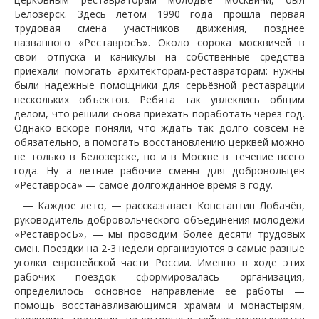
Белозерск. Здесь летом 1990 года прошла первая
трудовая смена участников движения, позднее
названного «РеставросЪ». Около сорока москвичей в
свои отпуска и каникулы на собственные средства
приехали помогать архитекторам-реставраторам: нужны
были надежные помощники для серьёзной реставрации
нескольких объектов. Ребята так увлеклись общим
делом, что решили снова приехать поработать через год.
Однако вскоре поняли, что ждать так долго совсем не
обязательно, а помогать восстановлению церквей можно
не только в Белозерске, но и в Москве в течение всего
года. Ну а летние рабочие смены для добровольцев
«Реставроса» — самое долгожданное время в году.
— Каждое лето, — рассказывает Константин Лобачёв,
руководитель добровольческого объединения молодежи
«РеставросЪ», — мы проводим более десяти трудовых
смен. Поездки на 2-3 недели организуются в самые разные
уголки европейской части России. Именно в ходе этих
рабочих поездок сформировалась организация,
определилось основное направление её работы —
помощь восстанавливающимся храмам и монастырям,