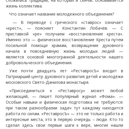
сложились традиции, на которых и сейчас основывается
жизнь коллектива.
Что означает название молодежного объединения?
— В переводе с греческого «ставрос» означает
«крест», — поясняет Константин Лобачёв. — С
приставкой «ре» получаем «восстановление креста».
Именно это — физическое восстановление Креста путем
посильной помощи храмам, возвращение духовного
начала в повседневную жизнь молодых людей —
является основой многогранной деятельности нашего
добровольческого объединения.
Уже почти двадцать лет «РеставросЪ» входит в
Патриарший центр духовного развития детей и молодёжи
московского Свято-Данилова монастыря.
«Присоединиться к «Реставросу» может любой
желающий, — пишет популярный журнал «Фома». —
Особые навыки и физическая подготовка не требуются:
при таком разнообразии задач тут каждому находится
работа по силам. «РеставросЪ» — это не только работа и
интересные места, это в первую очередь – люди. Кто-то
сделал здесь свои первые шаги к вере, многие нашли