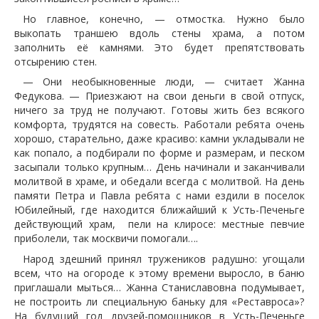
Но главное, конечно, — отмостка. Нужно было
выкопать траншею вдоль стены храма, а потом
заполнить её камнями. Это будет препятствовать
отсырению стен.
— Они необыкновенные люди, — считает Жанна
Федукова. — Приезжают на свои деньги в свой отпуск,
ничего за труд не получают. Готовы жить без всякого
комфорта, трудятся на совесть. Работали ребята очень
хорошо, старательно, даже красиво: камни укладывали не
как попало, а подбирали по форме и размерам, и песком
засыпали только крупным… День начинали и заканчивали
молитвой в храме, и обедали всегда с молитвой. На день
памяти Петра и Павла ребята с нами ездили в поселок
Юбилейный, где находится ближайший к Усть-Печеньге
действующий храм, пели на клиросе: местные певчие
приболели, так москвичи помогали….
Народ здешний принял тружеников радушно: угощали
всем, что на огороде к этому времени выросло, в баню
приглашали мыться… Жанна Станиславовна подумывает,
не построить ли специальную баньку для «Реставроса»?
На будущий год друзей-помощников в Усть-Печеньге