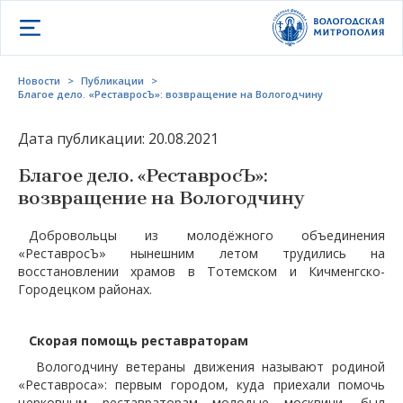
Открыть меню
Новости
>
Публикации
>
Благое дело. «РеставросЪ»: возвращение на Вологодчину
Дата публикации: 20.08.2021
Благое дело. «РеставросЪ»:
возвращение на Вологодчину
Добровольцы из молодёжного объединения
«РеставросЪ» нынешним летом трудились на
восстановлении храмов в Тотемском и Кичменгско-
Городецком районах.
Скорая помощь реставраторам
Вологодчину ветераны движения называют родиной
«Реставроса»: первым городом, куда приехали помочь
церковным реставраторам молодые москвичи, был