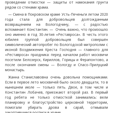
проведении отмостки — защиты от намокания грунта
рядом со стенами храма.
— Смена в Покровском храме Усть-Печеньги летом 2020
года стала для добровольцев долгожданным
возвращением на Вологодчину, — с радостью
вспоминает Константин. — Очень важно, что произошло
оно именно в год 30-летия «Реставроса». В честь этого
юбилея группой добровольцев был совершён
символический автопробег по Вологодской митрополии с
иконой Воздвижения Креста Господня — главного для
«Реставроса» праздника: перед началом работ москвичи
посетили Белозерск, Кириллов, Горицы и Ферапонтово, а
после окончания смены — Вологду и Спасо-Прилуцкий
монастырь.
Жанна Станиславовна очень довольна помощниками.
Если в первое лето москвичей было около двадцати, то в
нынешнем июле — только пять. Двое, в том числе и
Константин Лобачев, приезжают второй раз. В первый
год ребята не только отмосткой занимались: вели
планировку и благоустройство церковной территории,
помогали убирать дрова в сарай, отмывали
закоптившиеся росписи в храме…