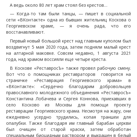
А ведь около 80 лет храм стоял без крестов…
— Когда-то там были танцы, — пишет в социальной
сети «ВКонтакте» одна из бывших жительниц Коскова о
Георгиевском храме, — я очень рада, что его
восстанавливают.
Первый новый большой крест над главным куполом был
воздвигнут 5 мая 2020 года, затем подняли малый крест
на алтарной маковке. Совсем недавно, 1 августа 2021
года, над храмом воссияли еще четыре креста.
В Коскове «РеставросЪ» также провел рабочую смену.
Вот что о помощниках реставраторов говорится на
страничке «Реставрация Георгиевского храма» в
«ВКонтакте»: «Сердечно благодарим добровольцев
православного молодежного объединения «РеставросЪ»
Константина Лобачева и Сергея Коннова, приехавших в
село Косково из Москвы для помощи проекту
реставрации Георгиевского храма. Несмотря на жару, они
ежедневно усердно трудились, копая траншеи для
опалубки. Также благодаря им главный барабан церкви
был очищен от старой краски, затем обработан
специальным биоцидным раствором и выкрашен в белый