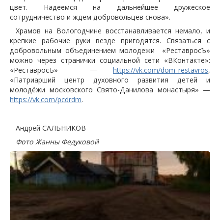
цвет. Надеемся на дальнейшее дружеское
сотрудничество и ждем добровольцев снова».
Храмов на Вологодчине восстанавливается немало, и
крепкие рабочие руки везде пригодятся. Связаться с
добровольным объединением молодежи «РеставросЪ»
можно через странички социальной сети «ВКонтакте»:
«РеставросЪ» —
https://vk.com/dom_restavros
,
«Патриарший центр духовного развития детей и
молодёжи московского Свято-Данилова монастыря» —
https://vk.com/pcdrdm
.
Андрей САЛЬНИКОВ
Фото Жанны Федуковой