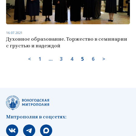
16.07.2021
Духовное образование. Торжество в семинарии
с грустью и надеждой
<
1
…
3
4
5
6
>
Митрополия в соцсетях:
Мы вконтакте
Мы в telegram
Мы в Макс