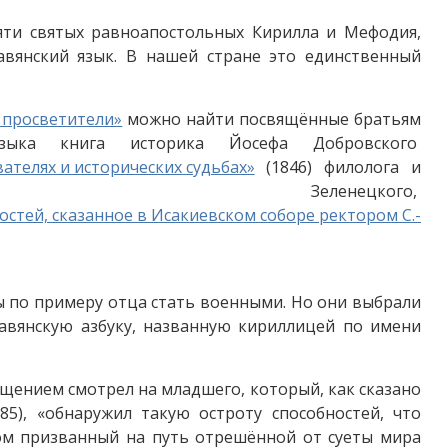
яти святых равноапостольных Кирилла и Мефодия,
авянский язык. В нашей стране это единственный
 просветители»
можно найти посвящённые братьям
зыка книга историка Йосефа Добровского
вателях и исторических судьбах»
(1846) филолога и
еленецкого,
остей, сказанное в Исакиевском соборе ректором С.-
ы по примеру отца стать военными. Но они выбрали
лавянскую азбуку, названную кириллицей по имени
ищением смотрел на младшего, который, как сказано
85), «обнаружил такую остроту способностей, что
ком призванный на путь отрешённой от суеты мира