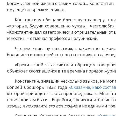
богомысленной жизни с самим собой… Константин…
ему ещё во время учения…».
Константину обещали блестящую карьеру, гово
«которые, будучи совершенно чужды… честолюбия
«Константин дал категорически отрицательный отв
юности», – отмечал профессор Голубинский.
Чтение книг, путешествия, знакомство с хри
большинство жителей которых составляют славяне, 
«Греки… свой язык считали образцом совершен
объясняет сложившийся в те времена порядок журн
Константин, знавший несколько языков, не мог
копией брошюры 1832 года
«Сказание, како соста
которой приводятся слова проповедника:«…Мнят так
повел книгам быти… Еврейски, Гречески и Латински;
языцы, и похвалите его вси людие
; а не едиными тре
Сочинение Константина Зеленецкого
«О языке