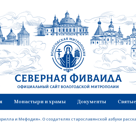
Северная Фиваида
Официальный сайт Вологодской митрополии
я
Монастыри и храмы
Документы
Святые
ирилла и Мефодия». О создателях старославянской азбуки рас