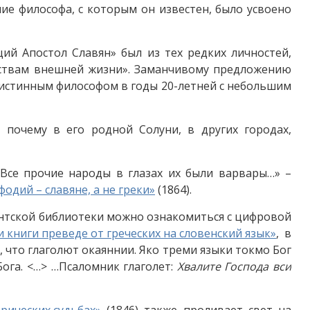
е философа, с которым он известен, было усвоено
щий Апостол Славян» был из тех редких личностей,
ьствам внешней жизни». Заманчивому предложению
 истинным философом в годы 20-летней с небольшим
 почему в его родной Солуни, в других городах,
 Все прочие народы в глазах их были варвары…» –
фодий – славяне, а не греки»
(1864).
ентской библиотеки можно ознакомиться с цифровой
и книги преведе от греческих на словенский язык»
, в
 что глаголют окаяннии. Яко треми языки токмо Бог
Бога. <…> …Псаломник глаголет:
Хвалите Господа вси
орических судьбах»
(1846) также проливает свет на