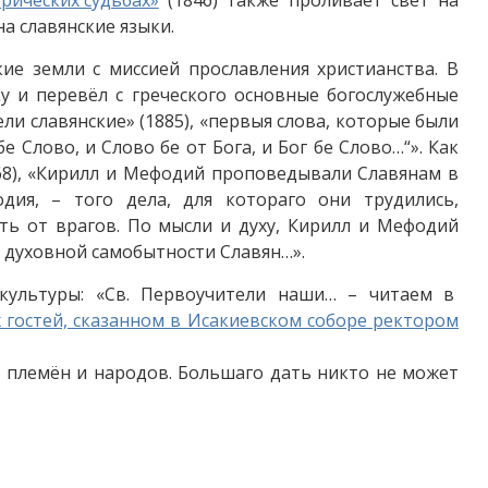
а славянские языки.
е земли с миссией прославления христианства. В
у и перевёл с греческого основные богослужебные
ли славянские» (1885), «первыя слова, которые были
 Слово, и Слово бе от Бога, и Бог бе Слово…“». Как
68), «Кирилл и Мефодий проповедывали Славянам в
дия, – того дела, для котораго они трудились,
ть от врагов. По мысли и духу, Кирилл и Мефодий
о духовной самобытности Славян…».
культуры: «Св. Первоучители наши… – читаем в
х гостей, сказанном в Исакиевском соборе ректором
х племён и народов. Большаго дать никто не может