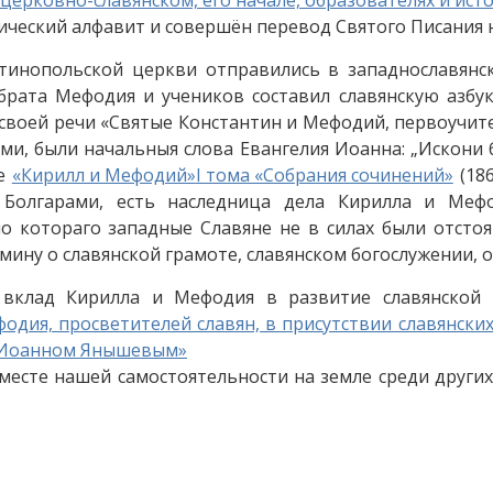
ический алфавит и совершён перевод Святого Писания н
инопольской церкви отправились в западнославянски
ата Мефодия и учеников составил славянскую азбук
 своей речи «Святые Константин и Мефодий, первоучите
и, были начальныя слова Евангелия Иоанна: „Искони бе
ле
«Кирилл и Мефодий»
I тома «Собрания сочинений»
(18
Болгарами, есть наследница дела Кирилла и Мефо
 котораго западные Славяне не в силах были отстоя
омину о славянской грамоте, славянском богослужении, 
 вклад Кирилла и Мефодия в развитие славянской 
одия, просветителей славян, в присутствии славянски
м Иоанном Янышевым»
месте нашей самостоятельности на земле среди други