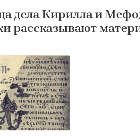
ца дела Кирилла и Мефод
уки рассказывают матер