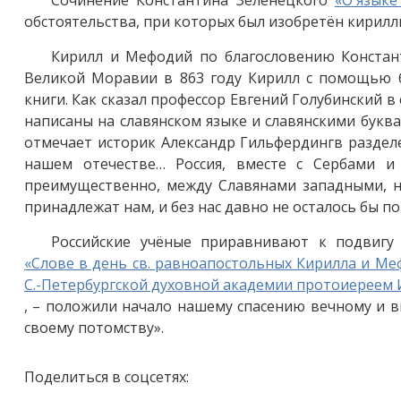
обстоятельства, при которых был изобретён кирилл
Кирилл и Мефодий по благословению Констант
Великой Моравии в 863 году Кирилл с помощью бр
книги. Как сказал профессор Евгений Голубинский в
написаны на славянском языке и славянскими буквам
отмечает историк Александр Гильфердингв разде
нашем отечестве… Россия, вместе с Сербами и 
преимущественно, между Славянами западными, но
принадлежат нам, и без нас давно не осталось бы п
Российские учёные приравнивают к подвигу
«Слове в день св. равноапостольных Кирилла и Меф
С.-Петербургской духовной академии протоиерее
, – положили начало нашему спасению вечному и в
своему потомству».
Поделиться в соцсетях: