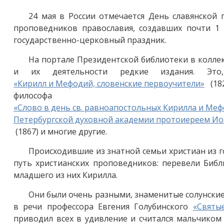
24 мая в России отмечается День славянской
проповедников православия, создавших почти 1 
государственно-церковный праздник.
На портале Президентской библиотеки в колле
и их деятельности редкие издания. Это
«Кирилл и Мефодий, словенские первоучители»
(18
философа К
«Слово в день св. равноапостольных Кирилла и Мефо
Петербургской духовной академии протоиереем 
(1867) и многие другие.
Происходившие из знатной семьи христиан из г
путь христианских проповедников: перевели Библ
младшего из них Кирилла.
Они были очень разными, знаменитые солунские
в речи профессора Евгения Голубинского
«Святые
приводил всех в удивление и считался мальчиком