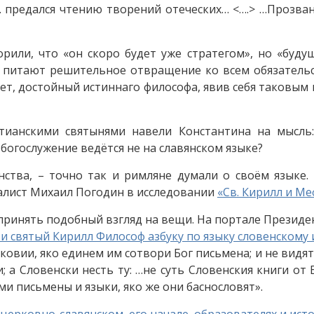
 предался чтению творений отеческих… <….> …Прозвани
рили, что «он скоро будет уже стратегом», но «буду
, питают решительное отвращение ко всем обязател
ет, достойный истиннаго философа, явив себя таковым
стианскими святынями навели Константина на мысль:
богослужение ведётся не на славянском языке?
ства, – точно так и римляне думали о своём языке.
алист Михаил Погодин в исследовании
«Св. Кирилл и Ме
 принять подобный взгляд на вещи. На портале Презид
ви святый Кирилл Философ азбуку по языку словенскому 
овии, яко единем им сотвори Бог письмена; и не видят,
 а Словенски несть ту: …не суть Словенския книги от 
ми письмены и языки, яко же они баснословят».
 церковно-славянском, его начале, образователях и ист