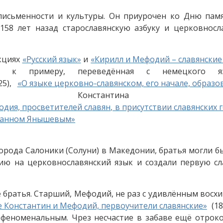
 письменности и культуры. Он приурочен ко Дню пам
158 лет назад старославянскую азбуку и церковносл
кциях
«Русский язык»
и
«Кирилл и Мефодий – славянские
, к примеру, переведённая с немецкого я
25),
«О языке церковно-славянском, его начале, образо
онстантина З
дия, просветителей славян, в присутствии славянских г
Иоанном Янышевым»
орода Салоники (Солуни) в Македонии, братья могли б
ию на церковнославянский язык и создали первую с
 братья. Старший, Мефодий, не раз с удивлённым восх
 Константин и Мефодий, первоучители славянские»
(18
 феноменальным. Чрез несчастие в забаве ещё отро