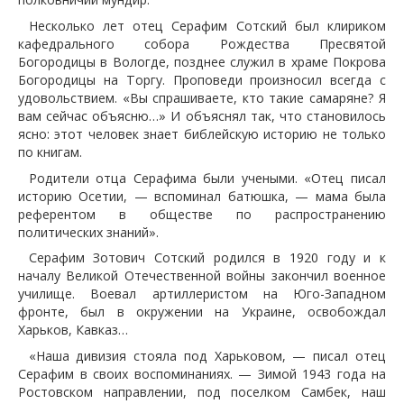
Несколько лет отец Серафим Сотский был клириком
кафедрального собора Рождества Пресвятой
Богородицы в Вологде, позднее служил в храме Покрова
Богородицы на Торгу. Проповеди произносил всегда с
удовольствием. «Вы спрашиваете, кто такие самаряне? Я
вам сейчас объясню…» И объяснял так, что становилось
ясно: этот человек знает библейскую историю не только
по книгам.
Родители отца Серафима были учеными. «Отец писал
историю Осетии, — вспоминал батюшка, — мама была
референтом в обществе по распространению
политических знаний».
Серафим Зотович Сотский родился в 1920 году и к
началу Великой Отечественной войны закончил военное
училище. Воевал артиллеристом на Юго-Западном
фронте, был в окружении на Украине, освобождал
Харьков, Кавказ…
«Наша дивизия стояла под Харьковом, — писал отец
Серафим в своих воспоминаниях. — Зимой 1943 года на
Ростовском направлении, под поселком Самбек, наш