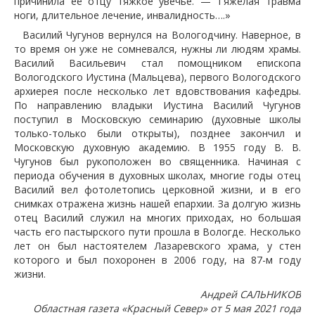
причинила её отцу тяжкое увечье. — Тяжёлая травма
ноги, длительное лечение, инвалидность….»
Василий Чугунов вернулся на Вологодчину. Наверное, в
то время он уже не сомневался, нужны ли людям храмы.
Василий Васильевич стал помощником епископа
Вологодского Иустина (Мальцева), первого Вологодского
архиерея после несколько лет вдовствования кафедры.
По направлению владыки Иустина Василий Чугунов
поступил в Московскую семинарию (духовные школы
только-только были открыты), позднее закончил и
Московскую духовную академию. В 1955 году В. В.
Чугунов был рукоположен во священника. Начиная с
периода обучения в духовных школах, многие годы отец
Василий вел фотолетопись церковной жизни, и в его
снимках отражена жизнь нашей епархии. За долгую жизнь
отец Василий служил на многих приходах, но большая
часть его пастырского пути прошла в Вологде. Несколько
лет он был настоятелем Лазаревского храма, у стен
которого и был похоронен в 2006 году, на 87-м году
жизни.
Андрей САЛЬНИКОВ
Областная газета «Красный Север» от 5 мая 2021 года