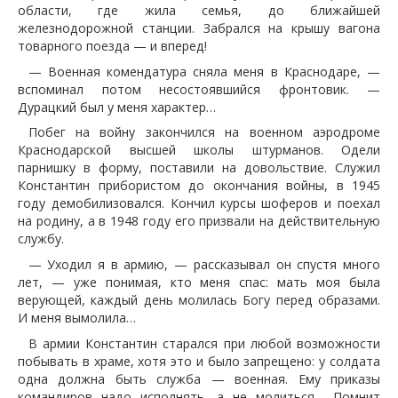
области, где жила семья, до ближайшей
железнодорожной станции. Забрался на крышу вагона
товарного поезда — и вперед!
— Военная комендатура сняла меня в Краснодаре, —
вспоминал потом несостоявшийся фронтовик. —
Дурацкий был у меня характер…
Побег на войну закончился на военном аэродроме
Краснодарской высшей школы штурманов. Одели
парнишку в форму, поставили на довольствие. Служил
Константин прибористом до окончания войны, в 1945
году демобилизовался. Кончил курсы шоферов и поехал
на родину, а в 1948 году его призвали на действительную
службу.
— Уходил я в армию, — рассказывал он спустя много
лет, — уже понимая, кто меня спас: мать моя была
верующей, каждый день молилась Богу перед образами.
И меня вымолила…
В армии Константин старался при любой возможности
побывать в храме, хотя это и было запрещено: у солдата
одна должна быть служба — военная. Ему приказы
командиров надо исполнять, а не молиться… Помнит