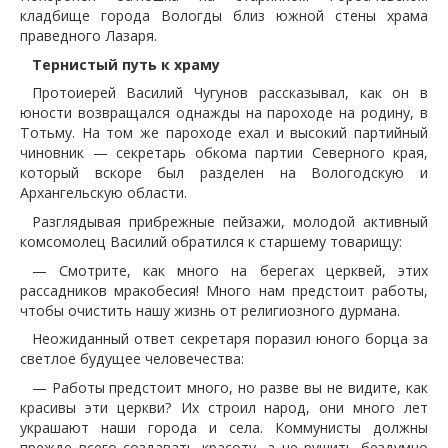
кладбище города Вологды близ южной стены храма
праведного Лазаря.
Тернистый путь к храму
Протоиерей Василий Чугунов рассказывал, как он в
юности возвращался однажды на пароходе на родину, в
Тотьму. На том же пароходе ехал и высокий партийный
чиновник — секретарь обкома партии Северного края,
который вскоре был разделен на Вологодскую и
Архангельскую области.
Разглядывая прибрежные пейзажи, молодой активный
комсомолец Василий обратился к старшему товарищу:
— Смотрите, как много на берегах церквей, этих
рассадников мракобесия! Много нам предстоит работы,
чтобы очистить нашу жизнь от религиозного дурмана.
Неожиданный ответ секретаря поразил юного борца за
светлое будущее человечества:
— Работы предстоит много, но разве вы не видите, как
красивы эти церкви? Их строил народ, они много лет
украшают наши города и села. Коммунисты должны
прежде всего создавать красоту, а не рушить бездумно