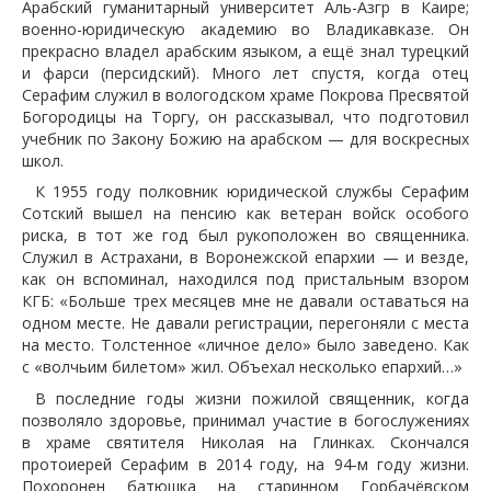
Арабский гуманитарный университет Аль-Азгр в Каире;
военно-юридическую академию во Владикавказе. Он
прекрасно владел арабским языком, а ещё знал турецкий
и фарси (персидский). Много лет спустя, когда отец
Серафим служил в вологодском храме Покрова Пресвятой
Богородицы на Торгу, он рассказывал, что подготовил
учебник по Закону Божию на арабском — для воскресных
школ.
К 1955 году полковник юридической службы Серафим
Сотский вышел на пенсию как ветеран войск особого
риска, в тот же год был рукоположен во священника.
Служил в Астрахани, в Воронежской епархии — и везде,
как он вспоминал, находился под пристальным взором
КГБ: «Больше трех месяцев мне не давали оставаться на
одном месте. Не давали регистрации, перегоняли с места
на место. Толстенное «личное дело» было заведено. Как
с «волчьим билетом» жил. Объехал несколько епархий…»
В последние годы жизни пожилой священник, когда
позволяло здоровье, принимал участие в богослужениях
в храме святителя Николая на Глинках. Скончался
протоиерей Серафим в 2014 году, на 94-м году жизни.
Похоронен батюшка на старинном Горбачёвском