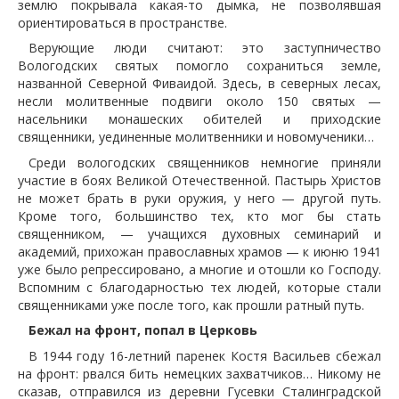
землю покрывала какая-то дымка, не позволявшая
ориентироваться в пространстве.
Верующие люди считают: это заступничество
Вологодских святых помогло сохраниться земле,
названной Северной Фиваидой. Здесь, в северных лесах,
несли молитвенные подвиги около 150 святых —
насельники монашеских обителей и приходские
священники, уединенные молитвенники и новомученики…
Среди вологодских священников немногие приняли
участие в боях Великой Отечественной. Пастырь Христов
не может брать в руки оружия, у него — другой путь.
Кроме того, большинство тех, кто мог бы стать
священником, — учащихся духовных семинарий и
академий, прихожан православных храмов — к июню 1941
уже было репрессировано, а многие и отошли ко Господу.
Вспомним с благодарностью тех людей, которые стали
священниками уже после того, как прошли ратный путь.
Бежал на фронт, попал в Церковь
В 1944 году 16-летний паренек Костя Васильев сбежал
на фронт: рвался бить немецких захватчиков… Никому не
сказав, отправился из деревни Гусевки Сталинградской