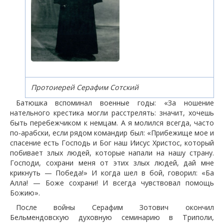
Протоиерей Серафим Сотский
Батюшка вспоминал военные годы: «За ношение
нательного крестика могли расстрелять: значит, хочешь
быть перебежчиком к немцам. А я молился всегда, часто
по-арабски, если рядом командир был: «Прибежище мое и
спасение есть Господь и Бог наш Иисус Христос, который
побивает злых людей, которые напали на нашу страну.
Господи, сохрани меня от этих злых людей, дай мне
крикнуть — Победа!» И когда шел в бой, говорил: «Ба
Алла! — Боже сохрани! И всегда чувствовал помощь
Божию».
После войны Серафим Зотович окончил
Бельмендовскую духовную семинарию в Триполи,