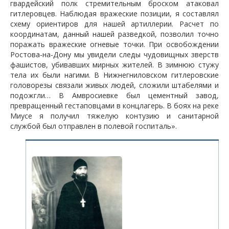
гвардейский полк стремительным броском атаковал
гитлеровцев. Наблюдая вражеские позиции, я составлял
схему ориентиров для нашей артиллерии. Расчет по
координатам, данный нашей разведкой, позволил точно
поражать вражеские огневые точки. При освобождении
Ростова-на-Дону мы увидели следы чудовищных зверств
фашистов, убивавших мирных жителей. В зимнюю стужу
тела их были нагими. В Нижнегниловском гитлеровские
головорезы связали живых людей, сложили штабелями и
подожгли… В Амвросиевке был цементный завод,
превращенный гестаповцами в концлагерь. В боях на реке
Миусе я получил тяжелую контузию и санитарной
службой был отправлен в полевой госпиталь».