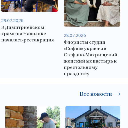
29.07.2026
В Димитриевском
храме на Наволоке
28.07.2026
началась реставрация
Флористы студии
«София» украсили
Стефано‑Махрищский
женский монастырь к
престольному
празднику
Все новости