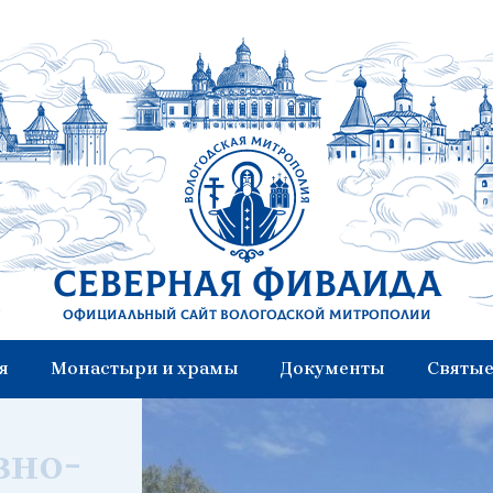
Северная Фиваида
Официальный сайт Вологодской митрополии
я
Монастыри и храмы
Документы
Святые
одской митрополии
вно-
ие -