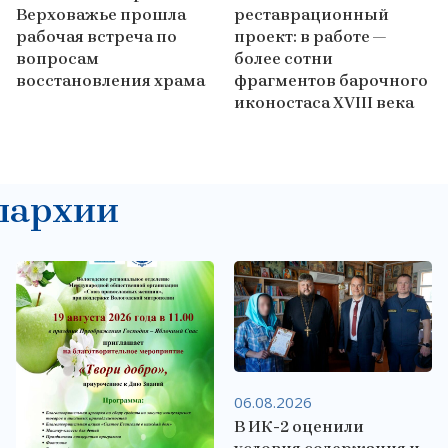
Верховажье прошла
реставрационный
рабочая встреча по
проект: в работе —
вопросам
более сотни
восстановления храма
фрагментов барочного
иконостаса XVIII века
пархии
06.08.2026
В ИК-2 оценили