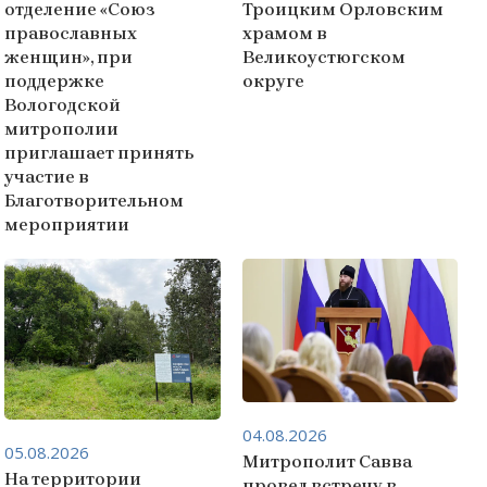
отделение «Союз
Троицким Орловским
православных
храмом в
женщин», при
Великоустюгском
поддержке
округе
Вологодской
митрополии
приглашает принять
участие в
Благотворительном
мероприятии
04.08.2026
05.08.2026
Митрополит Савва
На территории
провел встречу в