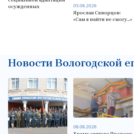
Пресвятой Богородицы
05.08.2026
осужденных
на Козлене г. Вологды
Ярослав Скворцов:
иерей Андрей Иванов
«Сам я найти не смогу…»
благословил огнеборцев
на доброе делание.
Новости Вологодской е
08.08.2026
Храму святого Пророка