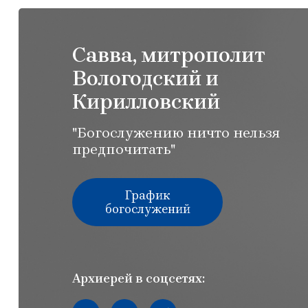
Савва, митрополит
Вологодский и
Кирилловский
"Богослужению ничто нельзя
предпочитать"
График
богослужений
Архиерей в соцсетях:
Мы вконтакте
Мы в youtube
Мы в telegram