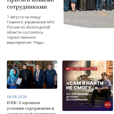
сотрудниками
7 августа на плацу
Главного управления МЧС
России по Вологодской
области состоялось
торжественное
мероприятие. Ряды
спасателей пополнились
новыми сотрудниками —
пятью выпускниками
Санкт-Петербургского
университета
Государственной
противопожарной службы
МЧС России имени Героя
РФ Е.Н. Зиничева. Член
комитета Вологодской
06.08.2026
епархии по
В ИК-2 оценили
взаимодействию с
силовыми структурами,
условия содержания и
клирик храма Покрова
социальной адаптации