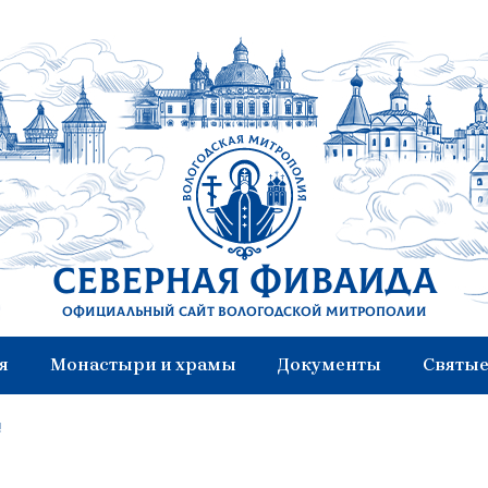
Северная Фиваида
Официальный сайт Вологодской митрополии
я
Монастыри и храмы
Документы
Святые
!