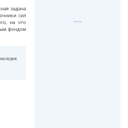
жная задача
очники сил
го, на что
ным фондом
наследия