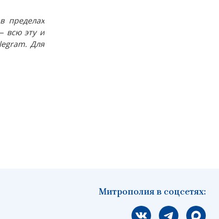
в пределах
 всю эту и
egram. Для
Митрополия в соцсетях:
Мы вконтакте
Мы в telegram
Мы в Ма