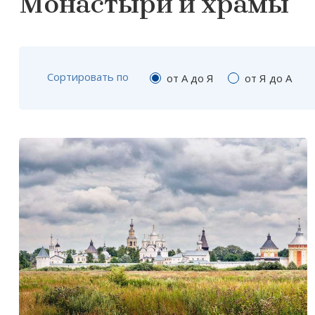
Монастыри и храмы
Сортировать по
от А до Я
от Я до А