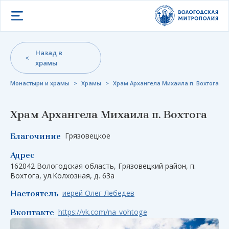
Открыть меню
Назад в
храмы
Монастыри и храмы
>
Храмы
>
Храм Архангела Михаила п. Вохтога
Храм Архангела Михаила п. Вохтога
Грязовецкое
Благочиние
Адрес
162042 Вологодская область, Грязовецкий район, п.
Вохтога, ул.Колхозная, д. 63а
иерей Олег Лебедев
Настоятель
https://vk.com/na_vohtoge
Вконтакте