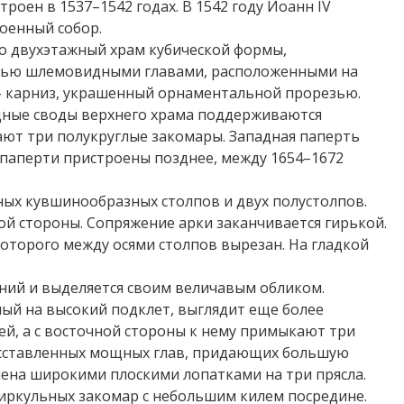
роен в 1537–1542 годах. В 1542 году Иоанн IV
оенный собор.
то двухэтажный храм кубической формы,
ятью шлемовидными главами, расположенными на
, – карниз, украшенный орнаментальной прорезью.
дные своды верхнего храма поддерживаются
ют три полукруглые закомары. Западная паперть
я паперти пристроены позднее, между 1654–1672
ных кувшинообразных столпов и двух полустолпов.
й стороны. Сопряжение арки заканчивается гирькой.
оторого между осями столпов вырезан. На гладкой
ний и выделяется своим величавым обликом.
ый на высокий подклет, выглядит еще более
ей, а с восточной стороны к нему примыкают три
асставленных мощных глав, придающих большую
елена широкими плоскими лопатками на три прясла.
иркульных закомар с небольшим килем посредине.