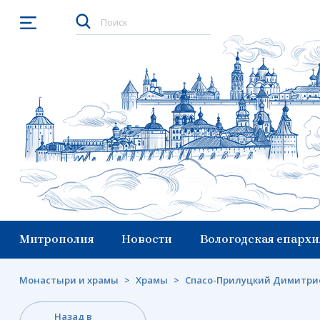
Открыть меню
Митрополия
Новости
Вологодская епархи
Монастыри и храмы
>
Храмы
>
Спасо-Прилуцкий Димитрие
Назад в