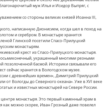
«благонарочитый муж Илья и Исидор Выпряг, с
важением со стороны великих князей Иоанна III,
цкого, написанную Дионисием, когда шел в поход на
золотом и серебром. В монастыре хранится
 Еленой Глинской посетили Спасо-Прилуцкий
русским монастырям.
ликиевский крест из Спасо-Прилуцкого монастыря.
, восьмиконечный, украшенный многими резными
ой позолоченной басмой. Историки связывали его
ест сейчас хранится в Вологодском музее.
России с древнейших времен», Димитрий Прилуцкий
ли от Вологды до Северного океана». Уже в XVI веке
гатых и известных монастырей на Севере России.
в центре монастыря. Это первый каменный храм в
я как можно скорее, Иван Грозный даже повелел