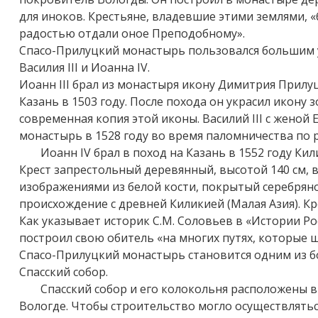
для иноков. Крестьяне, владевшие этими землями, 
радостью отдали оное Преподобному».
Спасо-Прилуцкий монастырь пользовался большим у
Василия III и Иоанна IV.
Иоанн III брал из монастыря икону Димитрия Прилу
Казань в 1503 году. После похода он украсил икону 
современная копия этой иконы. Василий III с женой
монастырь в 1528 году во время паломничества по 
Иоанн IV брал в поход на Казань в 1552 году Ки
Крест запрестольный деревянный, высотой 140 см
изображениями из белой кости, покрытый серебрян
происхождение с древней Киликией (Малая Азия). Кр
Как указывает историк С.М. Соловьев в «Истории 
построил свою обитель «на многих путях, которые ш
Спасо-Прилуцкий монастырь становится одним из бо
Спасский собор.
Спасский собор и его колокольня расположены 
Вологде. Чтобы строительство могло осуществлятьс