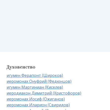
Духовенство
игумен Ферапонт (Широков)
иеромонах Онуфрий (Федюнцов)
игумен Мартиниан (Киселев)
иеродиакон Димитрий (Христофоров)
иеромонах Иосиф (Ожиганов)
иеромонах Иларион (Свиридов)