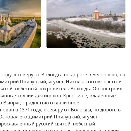
оду, к северу от Вологды, по дороге в Белоозеро, на
 Димитрий Прилуцкий, игумен Никольского монастыря
святой, небесный покровитель Вологды. Он построил
вянные келлии для иноков. Крестьяне, владевшие
 Выпряг, с радостью отдали оное
ван в 1371 году, к северу от Вологды, по дороге в
. Основал его Димитрий Прилуцкий, игумен
прославленный русский святой, небесный
ревянную церковь и около нее деревянные келлии