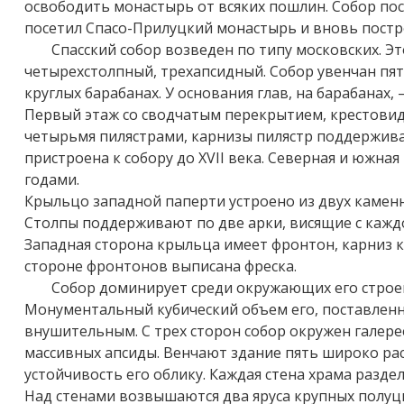
освободить монастырь от всяких пошлин. Собор пост
посетил Спасо-Прилуцкий монастырь и вновь постр
Спасский собор возведен по типу московских. Э
четырехстолпный, трехапсидный. Собор увенчан п
круглых барабанах. У основания глав, на барабанах
Первый этаж со сводчатым перекрытием, крестови
четырьмя пилястрами, карнизы пилястр поддержива
пристроена к собору до XVII века. Северная и южна
годами.
Крыльцо западной паперти устроено из двух камен
Столпы поддерживают по две арки, висящие с каждо
Западная сторона крыльца имеет фронтон, карниз к
стороне фронтонов выписана фреска.
Собор доминирует среди окружающих его строе
Монументальный кубический объем его, поставленн
внушительным. С трех сторон собор окружен галере
массивных апсиды. Венчают здание пять широко р
устойчивость его облику. Каждая стена храма разд
Над стенами возвышаются два яруса крупных полуц