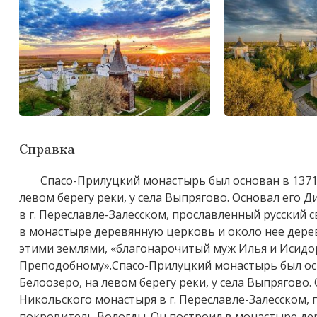
Справка
Спасо-Прилуцкий монастырь был основан в 1371 г
левом берегу реки, у села Выпрягово. Основал его
в г. Переславле-Залесском, прославленный русский 
в монастыре деревянную церковь и около нее дере
этими землями, «благонарочитый муж Илья и Исидор
Преподобному».Спасо-Прилуцкий монастырь был осно
Белоозеро, на левом берегу реки, у села Выпрягово
Никольского монастыря в г. Переславле-Залесском, 
покровитель Вологды. Он построил в монастыре де