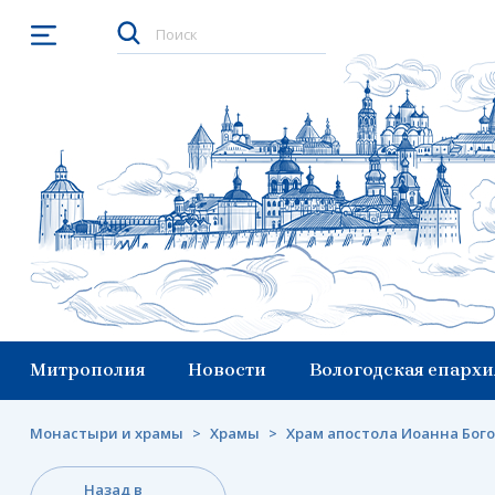
Открыть меню
Митрополия
Новости
Вологодская епархи
Монастыри и храмы
>
Храмы
>
Храм апостола Иоанна Бого
Назад в