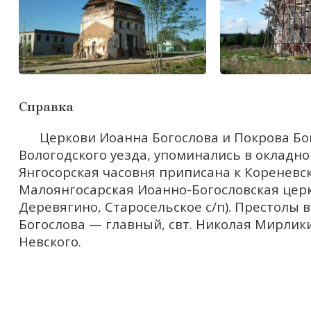
Справка
Церкови Иоанна Богослова и Покрова Бог
Вологодского уезда, упоминались в окладной
Янгосорская часовня приписана к Кореневс
Малоянгосарская Иоанно-Богословская церко
Деревягино, Старосельское с/п). Престолы в
Богослова — главный, свт. Николая Мирлик
Невского.