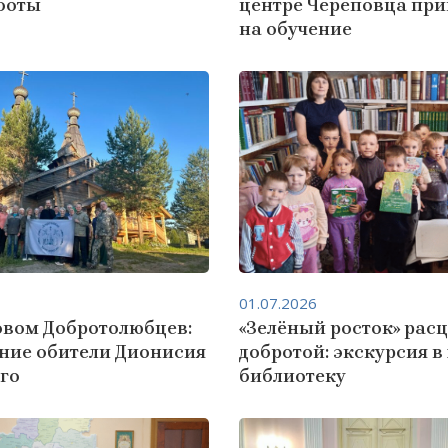
боты
центре Череповца пр
на обучение
01.07.2026
овом Добротолюбцев:
«Зелёный росток» рас
ние обители Дионисия
добротой: экскурсия в
го
библиотеку