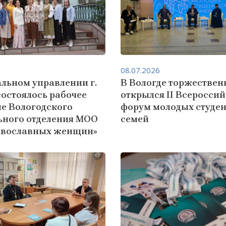
08.07.2026
льном управлении г.
В Вологде торжествен
состоялось рабочее
открылся II Всеросси
е Вологодского
форум молодых студе
ьного отделения МОО
семей
авославных женщин»