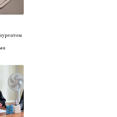
лауреатом
ма