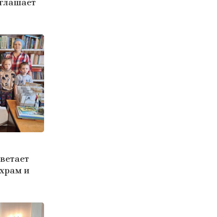
иглашает
цветает
 храм и