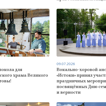
09.07.2026
локола для
Вокально-хоровой ан
ского храма Великого
«Истоки» принял участ
товы!
праздничных меропри
посвящённых Дню сем
и верности