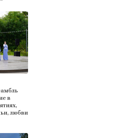
самбль
ие в
ятиях,
ьи, любви