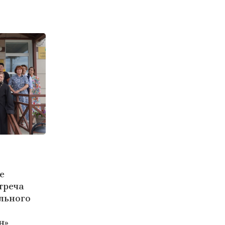
е
треча
льного
н»