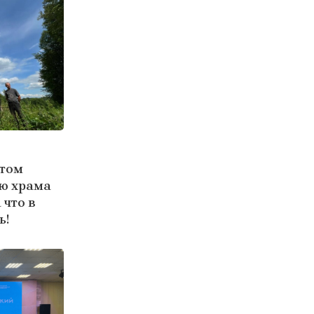
этом
ю храма
 что в
ь!