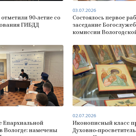
03.07.2026
 отметили 90‑летие со
Состоялось первое ра
зования ГИБДД
заседание Богослуже
комиссии Вологодско
02.07.2026
е Епархиальной
Иконописный класс п
в Вологде: намечены
Духовно‑просветител