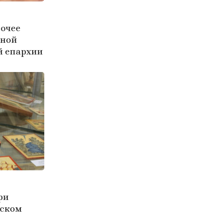
бочее
бной
й епархии
ри
ьском