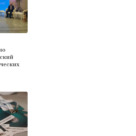
но
йский
нческих