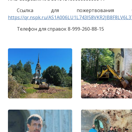
Ссылка для пожертвования ч
https://qr.nspk.ru/AS1A006LU1L743I58VKR2JB8F8LV6
Телефон для справок 8-999-260-88-15