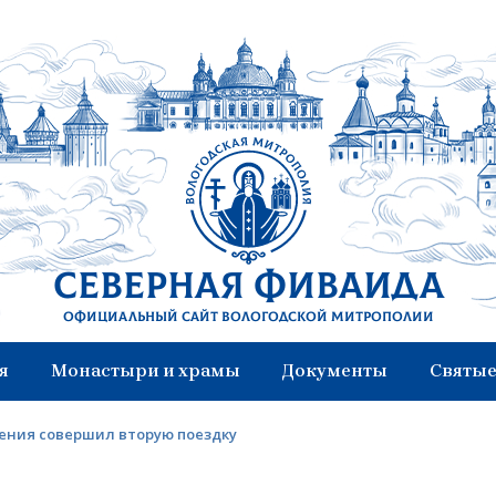
Северная Фиваида
Официальный сайт Вологодской митрополии
я
Монастыри и храмы
Документы
Святые
ения совершил вторую поездку