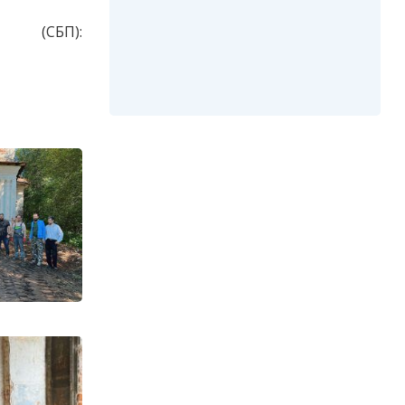
 (СБП):