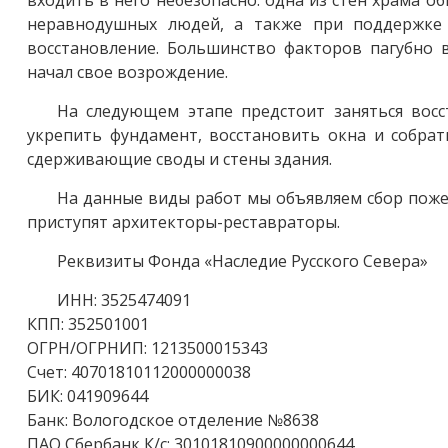
входить в него небезопасно: одна из стен храма о
неравнодушных людей, а также при поддержке 
восстановление. Большинство факторов пагубно 
начал свое возрождение.
На следующем этапе предстоит заняться вос
укрепить фундамент, восстановить окна и собрат
сдерживающие своды и стены здания.
На данные виды работ мы объявляем сбор поже
приступят архитекторы-реставраторы.
Реквизиты Фонда «Наследие Русского Севера»
ИНН: 3525474091
КПП: 352501001
ОГРН/ОГРНИП: 1213500015343
Счет: 40701810112000000038
БИК: 041909644
Банк: Вологодское отделение №8638
ПАО Сбербанк К/с: 30101810900000000644