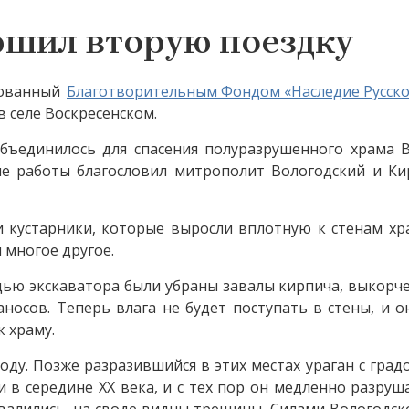
ршил вторую поездку
изованный
Благотворительным Фондом «Наследие Русско
 селе Воскресенском.
бъединилось для спасения полуразрушенного храма В
ые работы благословил митрополит Вологодский и Ки
и кустарники, которые выросли вплотную к стенам хр
 многое другое.
щью экскаватора были убраны завалы кирпича, выкорч
осов. Теперь влага не будет поступать в стены, и о
к храму.
году. Позже разразившийся в этих местах ураган с гра
 в середине XX века, и с тех пор он медленно разруша