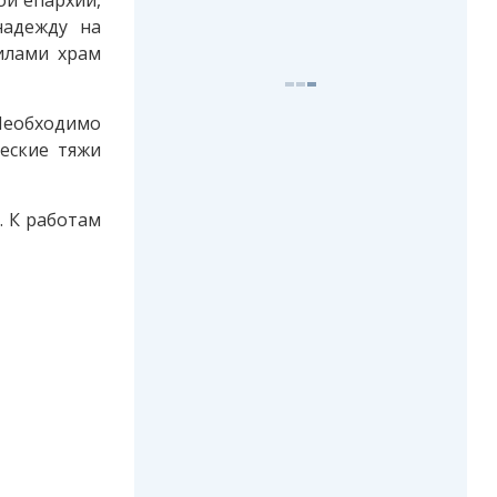
ой епархии,
надежду на
илами храм
Необходимо
ческие тяжи
. К работам