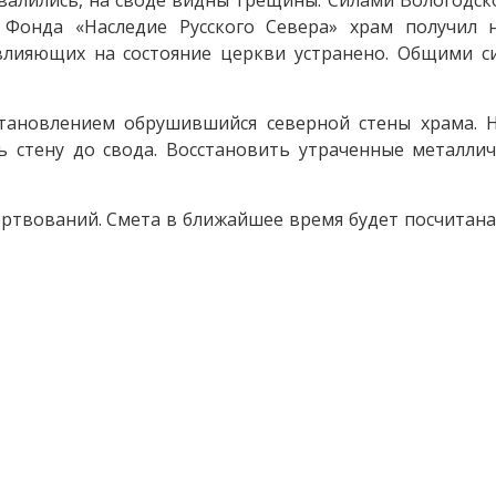
бвалились, на своде видны трещины. Силами Вологодск
Фонда «Наследие Русского Севера» храм получил 
влияющих на состояние церкви устранено. Общими с
становлением обрушившийся северной стены храма. 
ь стену до свода. Восстановить утраченные металли
ртвований. Смета в ближайшее время будет посчитана