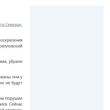
го Севера»
,
оскресения
рилловский
ама, убрали
еваны пни у
ни не будут
дом порушил
лся. Сейчас