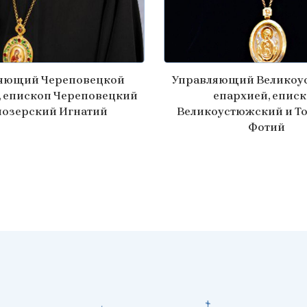
яющий Череповецкой
Управляющий Великоу
, епископ Череповецкий
епархией, епис
лозерский Игнатий
Великоустюжский и Т
Фотий