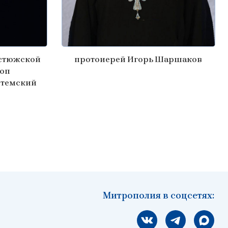
стюжской
протоиерей Игорь Шаршаков
коп
отемский
Митрополия в соцсетях:
Мы вконтакте
Мы в telegram
Мы в Ма