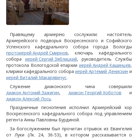
Правящему архиерею сослужили: настоятель
Архиерейского подворья Воскресенского и Софийского
Успенского кафедрального собора города Вологды
протоиерей Андрей Смирнов
, ключарь кафедрального
собора
иерей Сергий Зяблицкий
, руководитель Службы
протокола Вологодской епархии
иерей Андрей Кашинцев
,
клирики кафедрального собора
иерей Артемий Денискин
и
иерей Виталий Макарявичус
.
Служение диаконского чина совершили
диакон Антоний Зажигин
,
диакон Георгий Хоботов
и
диакон Алексий Лось
.
Праздничные песнопения исполнил Архиерейский хор
Воскресенского кафедрального собора под управлением
регента Анны Павловны Бурдиной.
За богослужением был прочитан отрывок из Евангелия
от Луки (Лк. 24, 36-53), в котором рассказывается о