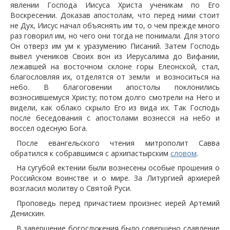
явлении Господа Иисуса Христа ученикам по Его
Воскресении. Доказав апостолам, что перед ними стоит
не Дух, Иисус начал объяснять им то, о чем прежде много
раз говорил им, но чего они тогда не понимали. Для этого
Он отверз им ум к уразумению Писаний. Затем Господь
вывел учеников Своих вон из Иерусалима до Вифании,
лежавшей на восточном склоне горы Елеонской, стал,
благословляя их, отделятся от земли и возноситься на
небо. В благоговении апостолы поклонились
возносившемуся Христу; потом долго смотрели на Него и
видели, как облако скрыло Его из вида их. Так Господь
после беседования с апостолами вознесся на небо и
воссел одесную Бога.
После евангельского чтения митрополит Савва
обратился к собравшимся с архипастырским
словом
.
На сугубой ектении были вознесены особые прошения о
Российском воинстве и о мире. За Литургией архиерей
возгласил молитву о Святой Руси.
Проповедь перед причастием произнес иерей Артемий
Денискин.
В завершение богослужения было совершено славление