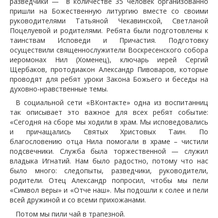
разведчики — в количестве 35 человек организованно
пришли на Божественную литургию вместе со своими
руководителями Татьяной Чекавинской, Светланой
Поцелуевой и родителями. Ребята были подготовлены к
таинствам Исповеди и Причастия. Подготовку
осуществили священнослужители Воскресенского собора
иеромонах Нил (Хоменец), ключарь иерей Сергий
Щербаков, протодиакон Александр Пивоваров, которые
проводят для ребят уроки Закона Божьего и беседы на
духовно-нравственные темы.
В социальной сети «ВКонтакте» одна из воспитанниц
так описывает это важное для всех ребят событие:
«Сегодня на сборе мы ходили в храм. Мы исповедовались
и причащались Святых Христовых Таин. По
благословению отца Нила помогали в храме – чистили
подсвечники. Служба была торжественной — служил
владыка Игнатий. Нам было радостно, потому что нас
было много: следопыты, разведчики, руководители,
родители. Отец Александр попросил, чтобы мы пели
«Символ веры» и «Отче наш». Мы подошли к солее и пели
всей дружиной и со всеми прихожанами.
Потом мы пили чай в трапезной.