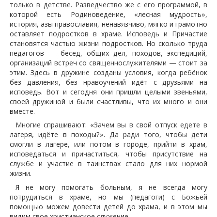
только в детстве. Разведчество же с его программой, в
которой есть Родиноведение, «лесная мудрость»,
история, азы православия, ненавязчиво, мягко и грамотно
оставляет подростков в храме. Исповедь и Причастие
становятся частью жизни подростков. Но сколько труда
педагогов — бесед, общих дел, походов, экспедиций,
организаций встреч со священнослужителями — стоит за
этим. Здесь в дружине созданы условия, когда ребёнок
без давления, без нравоучений идёт с друзьями на
исповедь. Вот и сегодня они пришли целыми звеньями,
своей дружиной и были счастливы, что их много и они
вместе.
Многие спрашивают: «Зачем вы в свой отпуск едете в
лагеря, идёте в походы?». Да ради того, чтобы дети
смогли в лагере, или потом в городе, прийти в храм,
исповедаться и причаститься, чтобы присутствие на
службе и участие в таинствах стало для них нормой
жизни.
Я не могу помогать больным, я не всегда могу
потрудиться в храме, но мы (педагоги) с Божьей
помощью можем довести детей до храма, и в этом мы
видим свое христианское служение.