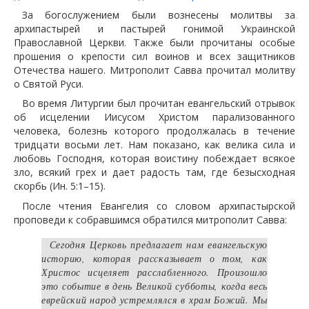
За богослужением были вознесены молитвы за
архипастырей и пастырей гонимой Украинской
Православной Церкви. Также были прочитаны особые
прошения о крепости сил воинов и всех защитников
Отечества нашего. Митрополит Савва прочитал молитву
о Святой Руси.
Во время Литургии был прочитан евангельский отрывок
об исцелении Иисусом Христом парализованного
человека, болезнь которого продолжалась в течение
тридцати восьми лет. Нам показано, как велика сила и
любовь Господня, которая воистину побеждает всякое
зло, всякий грех и дает радость там, где безысходная
скорбь (Ин. 5:1–15).
После чтения Евангелия со словом архипастырской
проповеди к собравшимся обратился митрополит Савва:
Сегодня Церковь предлагает нам евангельскую
историю, которая рассказывает о том, как
Христос исцеляет расслабленного. Произошло
это событие в день Великой субботы, когда весь
еврейский народ устремлялся в храм Божий. Мы