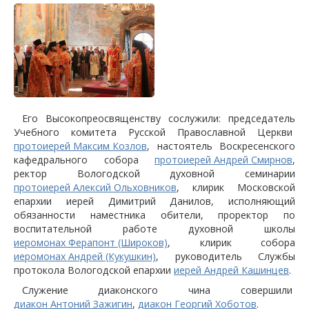
Его Высокопреосвященству сослужили: председатель
Учебного комитета Русской Православной Церкви
протоиерей Максим Козлов
, настоятель Воскресенского
кафедрального собора
протоиерей Андрей Смирнов
,
ректор Вологодской духовной семинарии
протоиерей Алексий Ольховников
, клирик Московской
епархии иерей Димитрий Данилов, исполняющий
обязанности наместника обители, проректор по
воспитательной работе духовной школы
иеромонах Ферапонт (Широков)
, клирик собора
иеромонах Андрей (Кукушкин)
, руководитель Службы
протокола Вологодской епархии
иерей Андрей Кашинцев
.
Служение диаконского чина совершили
диакон Антоний Зажигин
,
диакон Георгий Хоботов
.