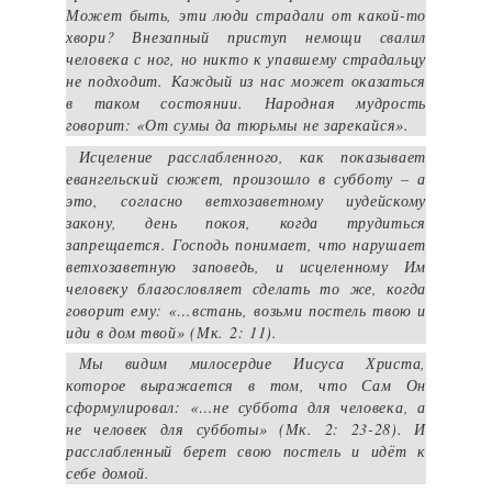
Может быть, эти люди страдали от какой-то
хвори? Внезапный приступ немощи свалил
человека с ног, но никто к упавшему страдальцу
не подходит.
Каждый из нас может оказаться
в таком состоянии. Народная мудрость
говорит: «От сумы да тюрьмы не зарекайся».
Исцеление расслабленного, как показывает
евангельский сюжет, произошло в субботу – а
это, согласно ветхозаветному иудейскому
закону, день покоя, когда трудиться
запрещается. Господь понимает, что нарушает
ветхозаветную заповедь, и исцеленному Им
человеку благословляет сделать то же, когда
говорит ему: «…встань, возьми постель твою и
иди в дом твой» (Мк. 2: 11).
Мы видим милосердие Иисуса Христа,
которое выражается в том, что Сам Он
сформулировал: «…не суббота для человека, а
не человек для субботы» (Мк. 2: 23-28). И
расслабленный берет свою постель и идёт к
себе домой.