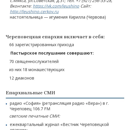
с.Мякса, ул.Советская, д.31; тел. +7 (921) 256-33-28,
Вконтакте:
https://vk.com/leushino
Сайт:
http://leushino.cerkov.ru
настоятельница — игумения Кирилла (Червова)
Череповецкая епархия включает в себя:
66 зарегистрированных прихода
Пастырское послушание совершают:
70 священнослужителей
из них 18 монашествующих
12 диаконов
Епархиальные СМИ
радио «София» (ретрансляция радио «Вера») в г.
Череповец 106.7 FM
светские печатные СМИ:
ежеквартальный журнал «Вестник Череповецкой
епархии»