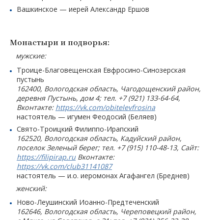
Вашкинское — иерей Александр Ершов
Монастыри и подворья:
мужские:
Троице-Благовещенская Евфросино-Синозерская
пустынь
162400, Вологодская область, Чагодощенский район,
деревня Пустынь, дом 4; тел. +7 (921) 133-64-64,
Вконтакте:
https://vk.com/obitelevfrosina
настоятель — игумен Феодосий (Беляев)
Свято-Троицкий Филиппо-Ирапский
162520, Вологодская область, Кадуйский район,
поселок Зеленый берег; тел. +7 (915) 110-48-13, Сайт:
https://filipirap.ru
Вконтакте:
https://vk.com/club31141087
настоятель — и.о. иеромонах Агафангел (Бреднев)
женский:
Ново-Леушинский Иоанно-Предтеченский
162646, Вологодская область, Череповецкий район,