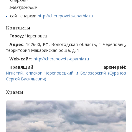
электронные
:
сайт епархии
http://cherepovets-eparhia.ru
Контакты
Город:
Череповец
Адрес:
162600, РФ, Вологодская область, г. Череповец,
территория Макаринская роща, д. 1
Web-сайт:
http://cherepovets-eparhia.ru
Правящий архиерей:
Игнатий, епископ Череповецкий и Белозерский (Суранов
Сергей Васильевич)
Храмы