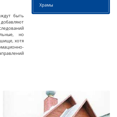
Храмы
аждут быть
 добавляют
сследований
льные, но
шище, хотя
рмационно-
аправлений