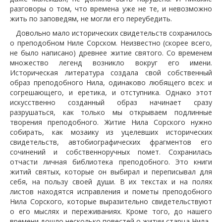
разговоры о том, что времена уже не те, и невозможно
жить по заповедям, не могли его переубедить.
Довольно мало исторических свидетельств сохранилось
о преподобном Ниле Сорском. Неизвестно (скорее всего,
не было написано) древнее житие святого. Со временем
множество легенд возникло вокруг его имени.
Историческая литература создала свой собственный
образ преподобного Нила, одинаково любящего всех: и
согрешающего, и еретика, и отступника. Однако этот
искусственно созданный образ начинает сразу
разрушаться, как только мы открываем подлинные
творения преподобного. Житие Нила Сорского нужно
собирать, как мозаику из уцелевших исторических
свидетельств, автобиографических фрагментов его
сочинений и собственноручных помет. Сохранилась
отчасти личная библиотека преподобного. Это книги
житий святых, которые он выбирал и переписывал для
себя, на пользу своей души. В их текстах и на полях
листов находятся исправления и пометы преподобного
Нила Сорского, которые выразительно свидетельствуют
о его мыслях и переживаниях. Кроме того, до нашего
времени дошло несколько повестей о житии старца Нила.