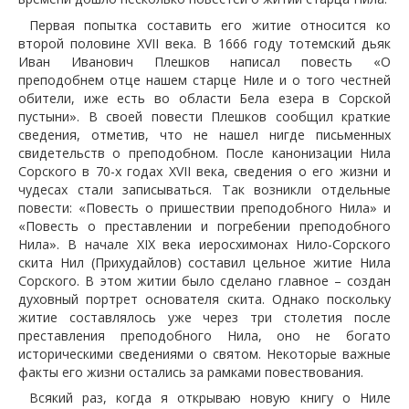
Первая попытка составить его житие относится ко
второй половине XVII века. В 1666 году тотемский дьяк
Иван Иванович Плешков написал повесть «О
преподобнем отце нашем старце Ниле и о того честней
обители, иже есть во области Бела езера в Сорской
пустыни». В своей повести Плешков сообщил краткие
сведения, отметив, что не нашел нигде письменных
свидетельств о преподобном. После канонизации Нила
Сорского в 70-х годах XVII века, сведения о его жизни и
чудесах стали записываться. Так возникли отдельные
повести: «Повесть о пришествии преподобного Нила» и
«Повесть о преставлении и погребении преподобного
Нила». В начале XIX века иеросхимонах Нило-Сорского
скита Нил (Прихудайлов) составил цельное житие Нила
Сорского. В этом житии было сделано главное – создан
духовный портрет основателя скита. Однако поскольку
житие составлялось уже через три столетия после
преставления преподобного Нила, оно не богато
историческими сведениями о святом. Некоторые важные
факты его жизни остались за рамками повествования.
Всякий раз, когда я открываю новую книгу о Ниле