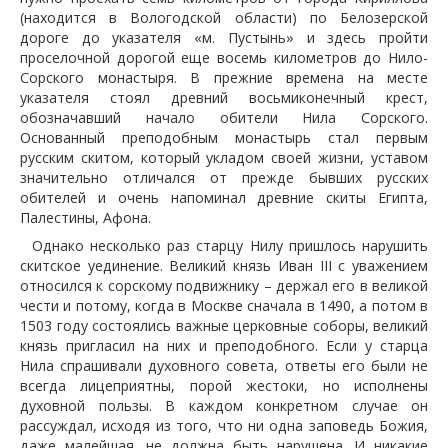
(находится в Вологодской области) по Белозерской
дороге до указателя «м. Пустынь» и здесь пройти
проселочной дорогой еще восемь километров до Нило-
Сорского монастыря. В прежние времена на месте
указателя стоял древний восьмиконечный крест,
обозначавший начало обители Нила Сорского.
Основанный преподобным монастырь стал первым
русским скитом, который укладом своей жизни, уставом
значительно отличался от прежде бывших русских
обителей и очень напоминал древние скиты Египта,
Палестины, Афона.
Однако несколько раз старцу Нилу пришлось нарушить
скитское уединение. Великий князь Иван III с уважением
относился к сорскому подвижнику – держал его в великой
чести и потому, когда в Москве сначала в 1490, а потом в
1503 году состоялись важные церковные соборы, великий
князь пригласил на них и преподобного. Если у старца
Нила спрашивали духовного совета, ответы его были не
всегда лицеприятны, порой жестоки, но исполнены
духовной пользы. В каждом конкретном случае он
рассуждал, исходя из того, что ни одна заповедь Божия,
даже малейшая, не должна быть нарушена. И никакие