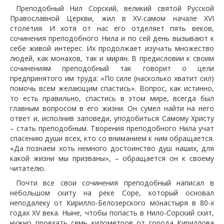
Преподобный Нил Сорский, великий святой Русской
Православной Церкви, жил в XV-самом начале XVI
столетия. И хотя от нас его отделяет пять веков,
сочинения преподобного Нила и по сей день вызывают к
себе живой интерес. Их продолжает изучать множество
людей, как монахов, так и мирян. В предисловии к своим
сочинениям преподобный так говорит о цели
предпринятого им труда: «По силе (насколько хватит сил)
помочь всем желающим спастись». Вопрос, как истинно,
то есть правильно, спастись в этом мире, всегда был
главным вопросом в его жизни. Он сумел найти на него
ответ и, исполнив заповеди, уподобиться Самому Христу
– стать преподобным. Творения преподобного Нила учат
спасению души всех, кто со вниманием к ним обращается.
«Да познаем хоть немного достоинство душ наших, для
какой жизни мы призваны», – обращается он к своему
читателю.
Почти все свои сочинения преподобный написал в
небольшом скиту на реке Соре, который основал
неподалеку от Кирилло-Белозерского монастыря в 80-х
годах XV века. Ныне, чтобы попасть в Нило-Сорский скит,
нужно проехать семь километров от города Кириллова