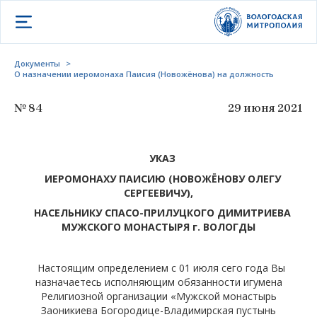
Открыть меню
Документы
>
О назначении иеромонаха Паисия (Новожёнова) на должность
№ 84
29 июня 2021
УКАЗ
ИЕРОМОНАХУ
П
АИСИЮ
(Н
ОВОЖЁНОВУ
О
ЛЕГУ
С
ЕРГЕЕВИЧУ
),
НАСЕЛЬНИКУ СПАСО-ПРИЛУЦКОГО ДИМИТРИЕВА
МУЖСКОГО МОНАСТЫРЯ г. ВОЛОГДЫ
Настоящим определением с 01 июля сего года Вы
назначаетесь исполняющим обязанности игумена
Религиозной организации «Мужской монастырь
Заоникиева Богородице-Владимирская пустынь