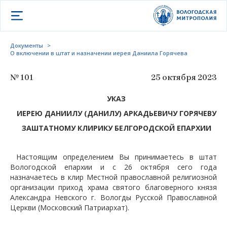
Открыть меню
Документы
>
О включении в штат и назначении иерея Даниила Горячева
№ 101
25 октября 2023
УКАЗ
ИЕРЕЮ
Д
АНИИЛУ (
Д
АНИЛУ)
А
РКАДЬЕВИЧУ
Г
ОРЯЧЕВУ
ЗАШТАТНОМУ КЛИРИКУ БЕЛГОРОДСКОЙ ЕПАРХИИ
Настоящим определением Вы принимаетесь в штат
Вологодской епархии и с 26 октября сего года
назначаетесь в клир Местной православной религиозной
организации приход храма святого благоверного князя
Александра Невского г. Вологды Русской Православной
Церкви (Московский Патриархат).