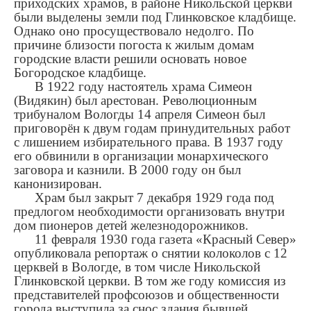
приходских храмов, в районе Никольской церкви
были выделены земли под Глинковское кладбище.
Однако оно просуществовало недолго. По
причине близости погоста к жилым домам
городские власти решили основать новое
Богородское кладбище.
В 1922 году настоятель храма Симеон
(Видякин) был арестован. Революционным
трибуналом Вологды 14 апреля Симеон был
приговорён к двум годам принудительных работ
с лишением избирательного права. В 1937 году
его обвинили в организации монархического
заговора и казнили. В 2000 году он был
канонизирован.
Храм был закрыт 7 декабря 1929 года под
предлогом необходимости организовать внутри
дом пионеров детей железнодорожников.
11 февраля 1930 года газета «Красный Север»
опубликовала репортаж о снятии колоколов с 12
церквей в Вологде, в том числе Никольской
Глинковской церкви. В том же году комиссия из
представителей профсоюзов и общественности
города выступила за снос здания бывшей