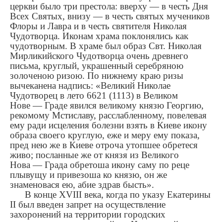
церкви было три престола: вверху — в честь Дня
Всех Святых, внизу — в честь святых мучеников
Флоры и Лавра и в честь святителя Николая
Чудотворца. Иконам храма поклонялись как
чудотворным. В храме был образ Свт. Николая
Мирликийского Чудотворца очень древнего
письма, круглый, украшенный серебряною
золоченою ризою. По нижнему краю ризы
вычеканена надпись: «Великий Николае
Чудотворец в лето 6621 (1113) в Великом
Нове — Граде явился великому князю Георгию,
рекомому Мстиславу, расслабленному, повелевая
ему ради исцеления болезни взять в Киеве икону
образа своего круглую, еже и меру ему показа,
пред нею же в Киеве отроча утопшее обретеся
живо; посланные же от князя из Великого
Нова — Града обретоша икону саму по реце
плывущу и привезоша ко князю, он же
знаменовася ею, абие здрав бысть»
.
В конце XVIII века, когда по указу Екатерины
II был введен запрет на осуществление
захоронений на территории городских