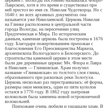
церквей г. Вологды постоянно называлась Флоро-
Лаврскою, хотя в это время и существовал при
ней престол во имя св. Николая Чудотворца. Но с
1640 г. во всех архивных документах она
называется уже Николаевской. Церковь Николая
на Глинке расположена в центральной части
города Вологды, на пересечении улиц
Предтеченская и Мира. По историческим
данным, каменная церковь была построена в 1676
году. Благодаря пожертвованиям прихожан с
благословения Его Преосвященства Маркела,
архиепископа Вологодского и Белозерского. До
строительства каменной церкви в этом месте
были две деревянные церкви: Мч. Флора и Лавра
и Николаев — Глинковская. Храм получил
название «Глинковская» из толстого слоя глины,
образованного при раскопках реки Золотухи.
Церковь несколько раз перестраивалась: её форма,
размеры окон менялись, один из пяти куполов
остался в 1770 году. В 1862 году шатровая
колокольня была заменена новой остроконечной
колокольней.
Прихожане очень любили и украшали храм. В