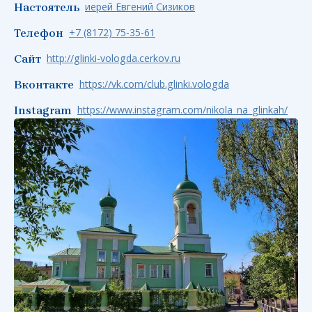
иерей Евгений Сизиков
Настоятель
+7 (8172) 75-35-61
Телефон
http://glinki-vologda.cerkov.ru
Сайт
https://vk.com/club.glinki.vologda
Вконтакте
https://www.instagram.com/nikola_na_glinkah/
Instagram