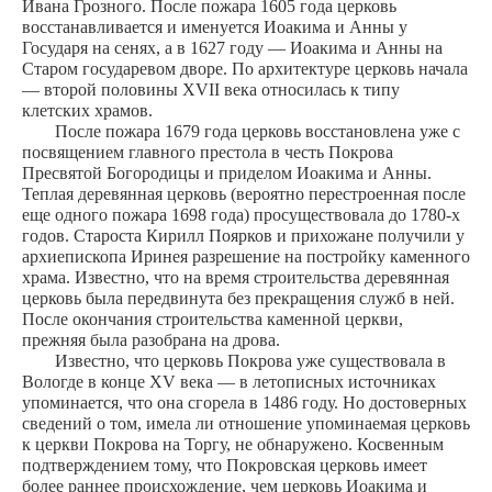
Ивана Грозного. После пожара 1605 года церковь
восстанавливается и именуется Иоакима и Анны у
Государя на сенях, а в 1627 году — Иоакима и Анны на
Старом государевом дворе. По архитектуре церковь начала
— второй половины XVII века относилась к типу
клетских храмов.
После пожара 1679 года церковь восстановлена уже с
посвящением главного престола в честь Покрова
Пресвятой Богородицы и приделом Иоакима и Анны.
Теплая деревянная церковь (вероятно перестроенная после
еще одного пожара 1698 года) просуществовала до 1780-х
годов. Староста Кирилл Поярков и прихожане получили у
архиепископа Иринея разрешение на постройку каменного
храма. Известно, что на время строительства деревянная
церковь была передвинута без прекращения служб в ней.
После окончания строительства каменной церкви,
прежняя была разобрана на дрова.
Известно, что церковь Покрова уже существовала в
Вологде в конце XV века — в летописных источниках
упоминается, что она сгорела в 1486 году. Но достоверных
сведений о том, имела ли отношение упоминаемая церковь
к церкви Покрова на Торгу, не обнаружено. Косвенным
подтверждением тому, что Покровская церковь имеет
более раннее происхождение, чем церковь Иоакима и