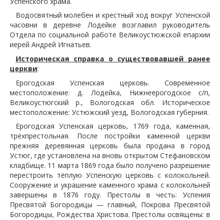
Успенского храма.
Водосвятный молебен и крестный ход вокруг Успенской
часовни в деревне Лодейке возглавил руководитель
Отдела по социальной работе Великоустюжской епархии
иерей Андрей Игнатьев.
Историческая справка о существовавшей ранее
церкви
:
Ерогодская Успенская церковь. Современное
местоположение: д. Лодейка, Нижнеерогодское с/п,
Великоустюгский р., Вологодская обл. Историческое
местоположение: Устюжский уезд, Вологодская губерния.
Ерогодская Успенская церковь, 1769 года, каменная,
трёхпрестольная. После постройки каменной церкви
прежняя деревянная церковь была продана в город
Устюг, где установлена на вновь открытом Стефановском
кладбище. 11 марта 1869 года было получено разрешение
перестроить тёплую Успенскую церковь с колокольней.
Сооружение и украшение каменного храма с колокольней
завершены в 1876 году. Престолы в честь: Успения
Пресвятой Богородицы — главный, Покрова Пресвятой
Богородицы, Рождества Христова. Престолы освящены: в