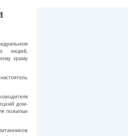
и
федральном
х людей,
ному храму
настоятель
ководителя
ецкий дом-
для пожилых
питанников