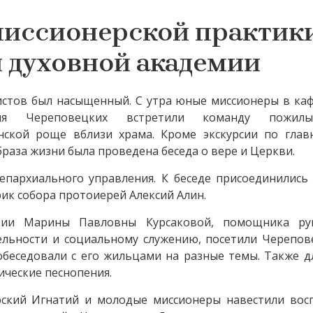
миссионерской практик
 духовной академии
ристов был насыщенный. С утра юные миссионеры в ка
ия Череповецких встретили команду пожилы
ской роще вблизи храма. Кроме экскурсии по глав
раза жизни была проведена беседа о вере и Церкви.
епархиального управления. К беседе присоединились 
ик собора протоиерей Алексий Алин.
нии Марины Павловны Курсаковой, помощника ру
ельности и социальному служению, посетили Черепов
обеседовали с его жильцами на разные темы. Также 
ческие песнопения.
рский Игнатий и молодые миссионеры навестили вос