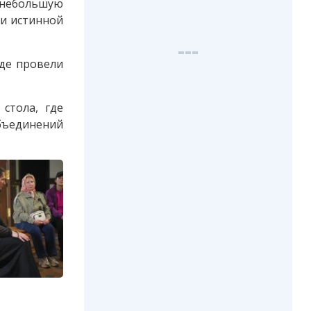
 небольшую
ти истинной
где провели
стола, где
бъединений