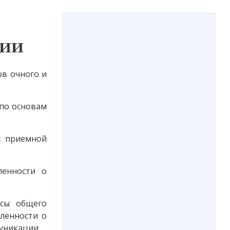
рии
ов очного и
 по основам
с приемной
ленности о
осы общего
ленности о
уникации.