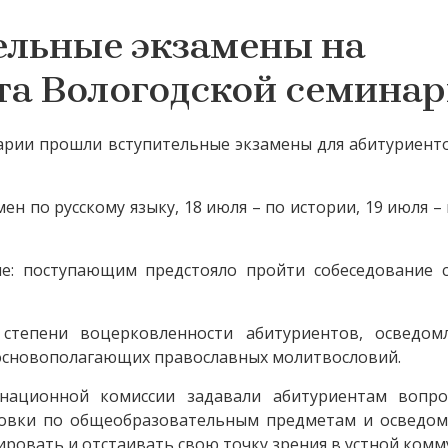
ельные экзамены на
та Вологодской семина
нарии прошли вступительные экзамены для абитуриент
н по русскому языку, 18 июля – по истории, 19 июля –
ие: поступающим предстояло пройти собеседование 
 степени воцерковленности абитуриентов, осведом
 основополагающих православных молитвословий.
енационной комиссии задавали абитуриентам вопр
товки по общеобразовательным предметам и осведом
ровать и отстаивать свою точку зрения в устной комм