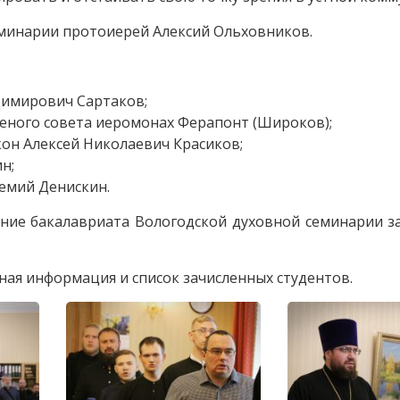
еминарии протоиерей Алексий Ольховников.
димирович Сартаков;
ченого совета иеромонах Ферапонт (Широков);
он Алексей Николаевич Красиков;
н;
емий Денискин.
ние бакалавриата Вологодской духовной семинарии з
ная информация и список зачисленных студентов.