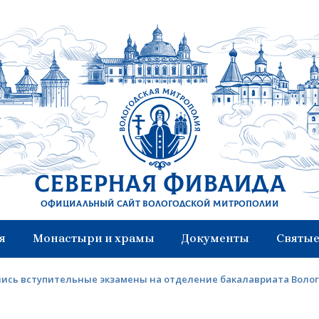
Северная Фиваида
Официальный сайт Вологодской митрополии
я
Монастыри и храмы
Документы
Святые
ись вступительные экзамены на отделение бакалавриата Воло