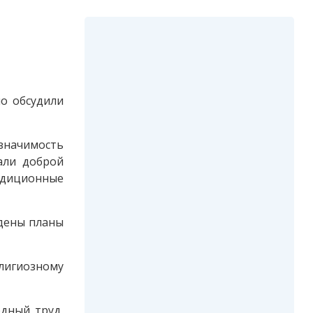
но обсудили
значимость
али доброй
радиционные
ждены планы
лигиозному
дный труд,