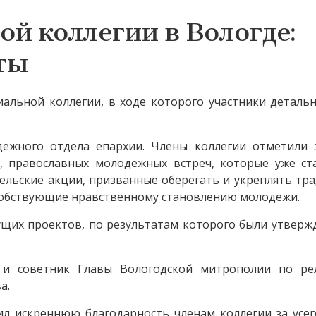
й коллегии в Вологде:
ты
альной коллегии, в ходе которого участники деталь
ёжного отдела епархии. Члены коллегии отметили 
, православных молодёжных встреч, которые уже ст
ельские акции, призванные оберегать и укреплять т
особствующие нравственному становлению молодёжи.
кущих проектов, по результатам которого были утвер
и советник Главы Вологодской митрополии по ре
а.
ил искреннюю благодарность членам коллегии за усер