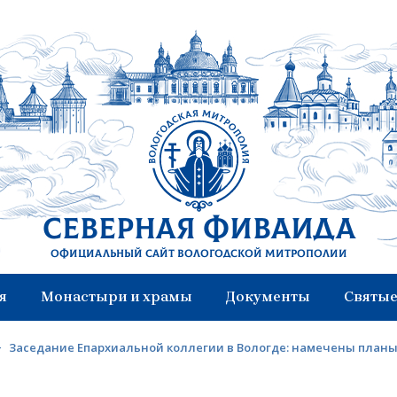
Северная Фиваида
Официальный сайт Вологодской митрополии
я
Монастыри и храмы
Документы
Святые
>
Заседание Епархиальной коллегии в Вологде: намечены план