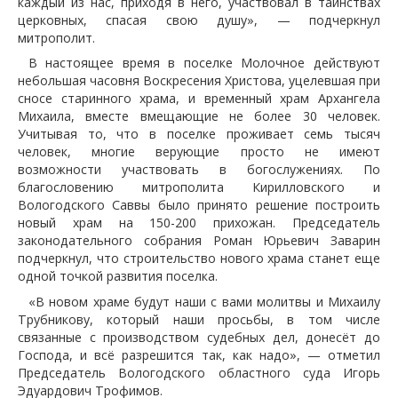
каждый из нас, приходя в него, участвовал в таинствах
церковных, спасая свою душу», — подчеркнул
митрополит.
В настоящее время в поселке Молочное действуют
небольшая часовня Воскресения Христова, уцелевшая при
сносе старинного храма, и временный храм Архангела
Михаила, вместе вмещающие не более 30 человек.
Учитывая то, что в поселке проживает семь тысяч
человек, многие верующие просто не имеют
возможности участвовать в богослужениях. По
благословению митрополита Кирилловского и
Вологодского Саввы было принято решение построить
новый храм на 150-200 прихожан. Председатель
законодательного собрания Роман Юрьевич Заварин
подчеркнул, что строительство нового храма станет еще
одной точкой развития поселка.
«В новом храме будут наши с вами молитвы и Михаилу
Трубникову, который наши просьбы, в том числе
связанные с производством судебных дел, донесёт до
Господа, и всё разрешится так, как надо», — отметил
Председатель Вологодского областного суда Игорь
Эдуардович Трофимов.