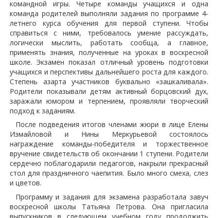
командной игры. Четыре команды учащихся и одна
команда родителей выполняли задания по программе 4-
летнего курса обучения для первой ступени. Чтобы
справиться с ними, требовалось умение рассуждать,
логически мыслить, работать сообща, а главное,
применять знания, полученные на уроках в воскресной
школе. Экзамен показал отличный уровень подготовки
учащихся и перспективы дальнейшего роста для каждого.
Степень азарта участников буквально «зашкаливала».
Родители показывали детям активный борцовский дух,
заражали юмором и терпением, проявляли творческий
подход к заданиям.
После подведения итогов членами жюри в лице Елены
Измайловой и Нины Меркурьевой состоялось
награждение команды-победителя и торжественное
вручение свидетельств об окончании 1 ступени. Родители
сердечно поблагодарили педагогов, накрыли прекрасный
стол для праздничного чаепития. Было много смеха, слез
и цветов.
Программу и задания для экзамена разработала завуч
воскресной школы Татьяна Петрова. Она пригласила
выпускников в следующем учебном году продолжить