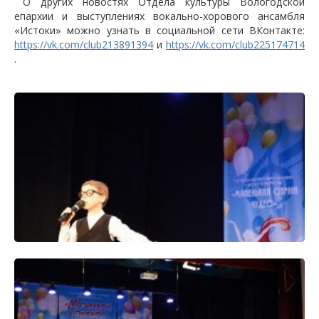
О других новостях Отдела культуры Вологодской
епархии и выступлениях вокально-хорового ансамбля
«Истоки» можно узнать в социальной сети ВКонтакте:
https://vk.com/club213891394
и
https://vk.com/club225174714
.