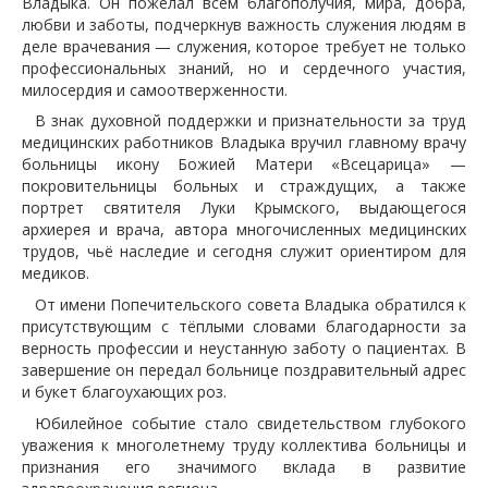
Владыка. Он пожелал всем благополучия, мира, добра,
любви и заботы, подчеркнув важность служения людям в
деле врачевания — служения, которое требует не только
профессиональных знаний, но и сердечного участия,
милосердия и самоотверженности.
В знак духовной поддержки и признательности за труд
медицинских работников Владыка вручил главному врачу
больницы икону Божией Матери «Всецарица» —
покровительницы больных и страждущих, а также
портрет святителя Луки Крымского, выдающегося
архиерея и врача, автора многочисленных медицинских
трудов, чьё наследие и сегодня служит ориентиром для
медиков.
От имени Попечительского совета Владыка обратился к
присутствующим с тёплыми словами благодарности за
верность профессии и неустанную заботу о пациентах. В
завершение он передал больнице поздравительный адрес
и букет благоухающих роз.
Юбилейное событие стало свидетельством глубокого
уважения к многолетнему труду коллектива больницы и
признания его значимого вклада в развитие