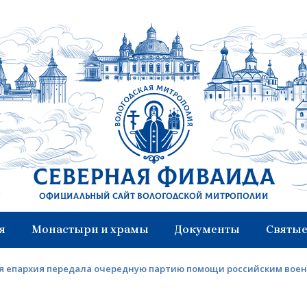
Северная Фиваида
Официальный сайт Вологодской митрополии
я
Монастыри и храмы
Документы
Святые
я епархия передала очередную партию помощи российским вое