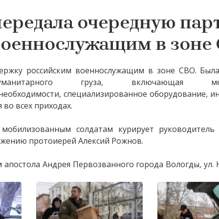
передала очередную па
оеннослужащим в зоне
ержку российским военнослужащим в зоне СВО. Была
анитарного груза, включающая меди
необходимости, специализированное оборудование, и
 во всех приходах.
 мобилизованным солдатам курирует руководитель
ужению протоиерей Алексий Рожнов.
м апостола Андрея Первозванного города Вологды, ул.