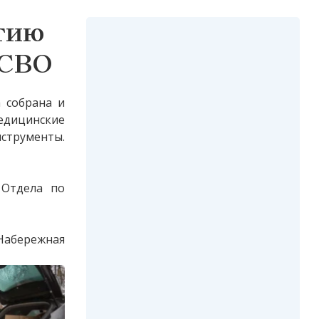
ртию
 СВО
 собрана и
цинские
нструменты.
 Отдела по
 Набережная