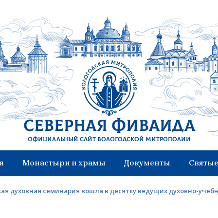
Северная Фиваида
Официальный сайт Вологодской митрополии
я
Монастыри и храмы
Документы
Святые
кая духовная семинария вошла в десятку ведущих духовно-учеб