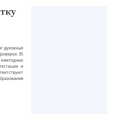
ятку
нг духовных
проверок 35
 ежегодных
тестации и
тветствуют
бразования