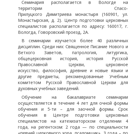
Семинария располагается в Вологде на
территории Спасо-
Прилуцкого Димитриева монастыря (160901, ул.
Монастырская, д. 2). Центр подготовки церковных
специалистов располагается по адресу: 160017, г.
Вологда, Говоровский проезд, 2А.
В семинарии изучается более 40 различных
дисциплин. Среди них: Священное Писание Нового и
Ветхого Заветов, патрология, литургика,
общецерковная история, история Русской
Православной Церкви, церковное
искусство, философия, древние и новые языки и
другие предметы, рекомендованные Учебным
комитетом Русской Православной Церкви для
духовных учебных заведений.
Обучение на бакалавриате семинарии
осуществляется в течение 4 лет для очной формы
обучения и 5-ти – для заочной формы. Срок
обучения в Центре подготовки церковных
специалистов на катехизаторском отделении 4
года, на регентском: 2 года — по специальности
«певчий церковного хора, псаломщик», 3 года – по