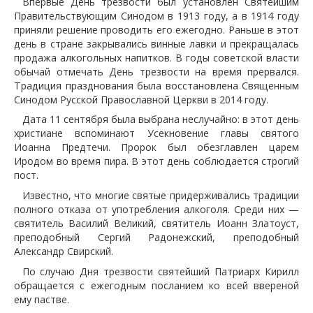
Впервые День трезвости был установлен Святейшим
Правительствующим Синодом в 1913 году, а в 1914 году
приняли решение проводить его ежегодно. Раньше в этот
день в стране закрывались винные лавки и прекращалась
продажа алкогольных напитков. В годы советской власти
обычай отмечать День трезвости на время прервался.
Традиция празднования была восстановлена Священным
Синодом Русской Православной Церкви в 2014 году.
Дата 11 сентября была выбрана неслучайно: в этот день
христиане вспоминают Усекновение главы святого
Иоанна Предтечи. Пророк был обезглавлен царем
Иродом во время пира. В этот день соблюдается строгий
пост.
Известно, что многие святые придерживались традиции
полного отказа от употребления алкоголя. Среди них —
святитель Василий Великий, святитель Иоанн Златоуст,
преподобный Сергий Радонежский, преподобный
Александр Свирский.
По случаю Дня трезвости святейший Патриарх Кирилл
обращается с ежегодным посланием ко всей ввереной
ему пастве.