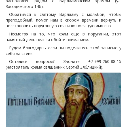
расположен рядом с Варлаамовским храмом (ул.
Засодимского 14б).
Обратимся к святому Варлааму с мольбой, чтобы
преподобный, помог нам в скором времени вернуть и
восстановить поруганную святыню носящую имя его.
Несмотря на то, что храм еще в поругании, этот
памятный день нельзя обойти вниманием.
Будем благодарны если вы поделитесь этой записью у
себя на стене.
Остались вопросы? Звоните +7-999-260-88-15
(настоятель храма священник Сергий Зяблицкий).