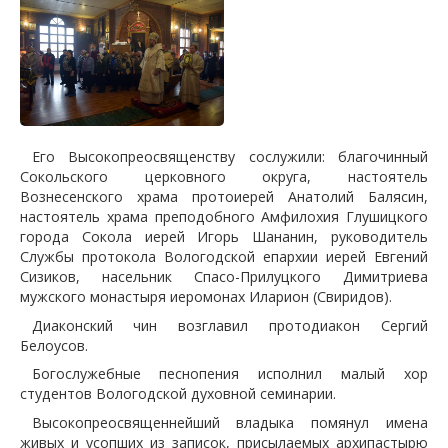
Его Высокопреосвященству сослужили: благочинный
Сокольского церковного округа, настоятель
Вознесенского храма протоиерей Анатолий Балясин,
настоятель храма преподобного Амфилохия Глушицкого
города Сокола иерей Игорь Шананин, руководитель
Службы протокола Вологодской епархии иерей Евгений
Сизиков, насельник Спасо-Прилуцкого Димитриева
мужского монастыря иеромонах Иларион (Свиридов).
Диаконский чин возглавил протодиакон Сергий
Белоусов.
Богослужебные песнопения исполнил малый хор
студентов Вологодской духовной семинарии.
Высокопреосвященнейший владыка помянул имена
живых и усопших из записок, присылаемых архипастырю