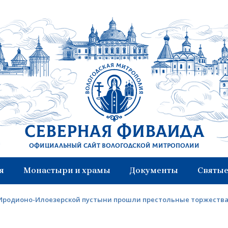
Северная Фиваида
Официальный сайт Вологодской митрополии
я
Монастыри и храмы
Документы
Святые
Иродионо-Илоезерской пустыни прошли престольные торжеств