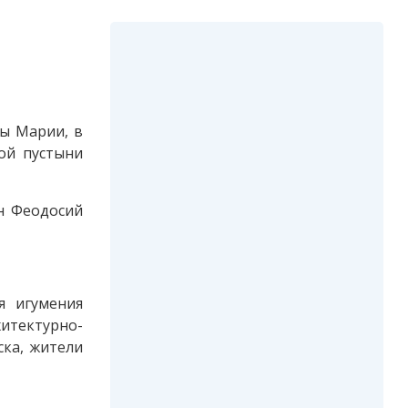
ы Марии, в
ой пустыни
н Феодосий
я игумения
итектурно-
ска, жители