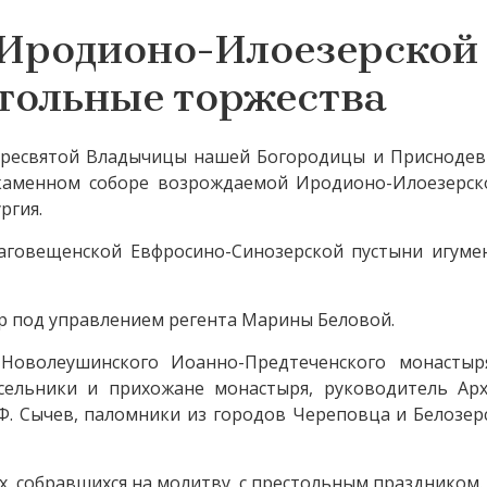
 Иродионо-Илоезерской
тольные торжества
а Пресвятой Владычицы нашей Богородицы и Приснодев
каменном соборе возрождаемой Иродионо-Илоезерск
ргия.
аговещенской Евфросино-Синозерской пустыни игуме
р под управлением регента Марины Беловой.
 Новолеушинского Иоанно-Предтеченского монастыр
асельники и прихожане монастыря, руководитель Арх
Ф. Сычев, паломники из городов Череповца и Белозер
х, собравшихся на молитву, с престольным праздником.