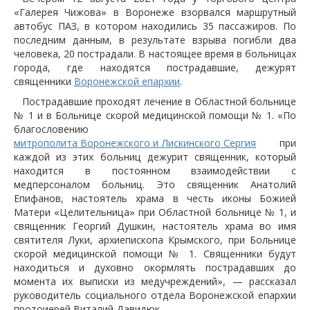
«Галерея Чижова» в Воронеже взорвался маршрутный
автобус ПАЗ, в котором находились 35 пассажиров. По
последним данным, в результате взрыва погибли два
человека, 20 пострадали. В настоящее время в больницах
города, где находятся пострадавшие, дежурят
священники
Воронежской епархии
.
Пострадавшие проходят лечение в Областной больнице
№ 1 и в Больнице скорой медицинской помощи № 1. «По
благословению
митрополита Воронежского и Лискинского Сергия
при
каждой из этих больниц дежурит священник, который
находится в постоянном взаимодействии с
медперсоналом больниц. Это священник Анатолий
Епифанов, настоятель храма в честь иконы Божией
Матери «Целительница» при Областной больнице № 1, и
священник Георгий Душкин, настоятель храма во имя
святителя Луки, архиепископа Крымского, при Больнице
скорой медицинской помощи № 1. Священники будут
находиться и духовно окормлять пострадавших до
момента их выписки из медучреждений», — рассказал
руководитель социального отдела Воронежской епархии
протоиерей Виталий Давидюк.