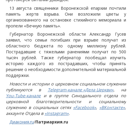
13 августа священники Воронежской епархии почтили
память жертв взрыва. Они возложили цветы у
организованного на остановке стихийного мемориала и
пропели «Вечную память».
Губернатор Воронежской области Александр Гусев
заявил, что семьи погибших при взрыве получат из
областного бюджета по одному миллиону рублей.
Пострадавшие с тяжелыми ранениями получат по 500
тысяч рублей. Также губернатор пообещал изучить
историю каждого из пострадавших, чтобы принять
решение о необходимости дополнительной материальной
поддержки.
Новости и истории о церковном социальном служении
публикуются в
Telegram-канале «Дела Церкви»
, на
You-Tube-канале
и в группе Синодального отдела по
церковной благотворительности и социальному
служению в социальных сетях
«Facebook»
,
«ВКонтакте»
,
аккаунте Отдела в
«Instagram»
.
Диакония.ru
/
Патриархия.ru