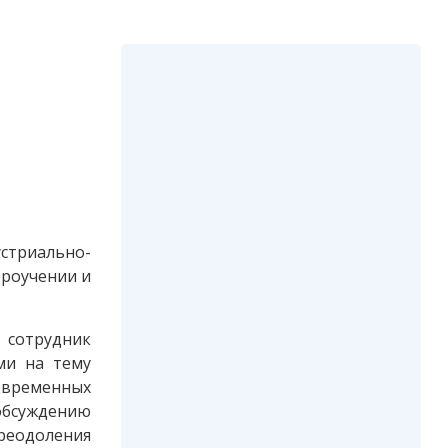
стриально-
ероучении и
сотрудник
ми на тему
овременных
 обсуждению
реодоления