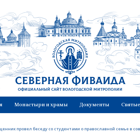
Северная Фиваида
Официальный сайт Вологодской митрополии
я
Монастыри и храмы
Документы
Святые
енник провел беседу со студентами о православной семье в с