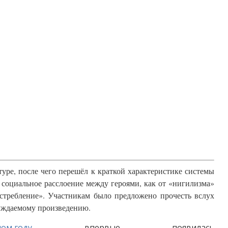
уре, после чего перешёл к краткой характеристике системы
 социальное расслоение между героями, как от «нигилизма»
истребление». Участникам было предложено прочесть вслух
суждаемому произведению.
ном году
впервые появилась