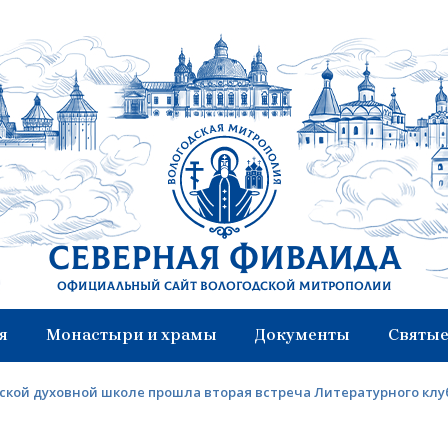
Северная Фиваида
Официальный сайт Вологодской митрополии
я
Монастыри и храмы
Документы
Святые
ской духовной школе прошла вторая встреча Литературного клуб