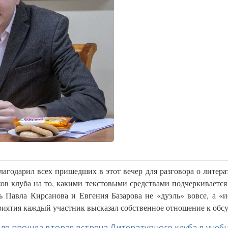
годарил всех пришедших в этот вечер для разговора о литерат
в клуба на то, какими текстовыми средствами подчеркивается
ль Павла Кирсанова и Евгения Базарова не «дуэль» вовсе, а «
приятия каждый участник высказал собственное отношение к об
ле прошла вторая встреча Литературного клуба в учеб