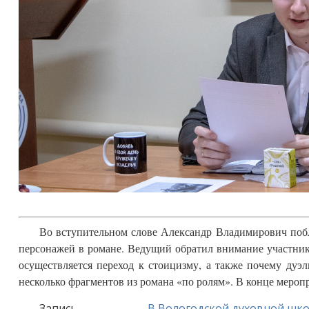
Во вступительном слове Александр Владимирович побла
персонажей в романе. Ведущий обратил внимание участнико
осуществляется переход к стоицизму, а также почему дуэ
несколько фрагментов из романа «по ролям». В конце меро
Запись
В Вологодской духовной шко