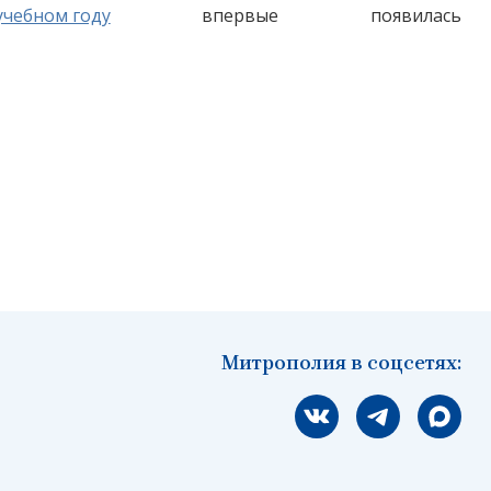
учебном году
впервые появилась
Митрополия в соцсетях:
Мы вконтакте
Мы в telegram
Мы в Ма